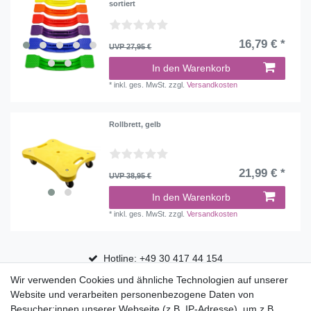
sortiert
16,79 € *
UVP 27,95 €
In den Warenkorb
*
inkl. ges. MwSt.
zzgl.
Versandkosten
Rollbrett, gelb
21,99 € *
UVP 38,95 €
In den Warenkorb
*
inkl. ges. MwSt.
zzgl.
Versandkosten
Hotline: +49 30 417 44 154
Wir verwenden Cookies und ähnliche Technologien auf unserer
30 Tage Rückgaberecht
Website und verarbeiten personenbezogene Daten von
Versandfrei ab 75 € in Deutschland
Besucher:innen unserer Webseite (z.B. IP-Adresse), um z.B.