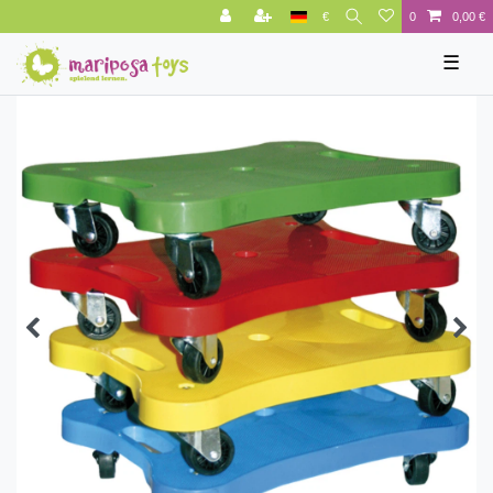
€
0
0,00 €
☰