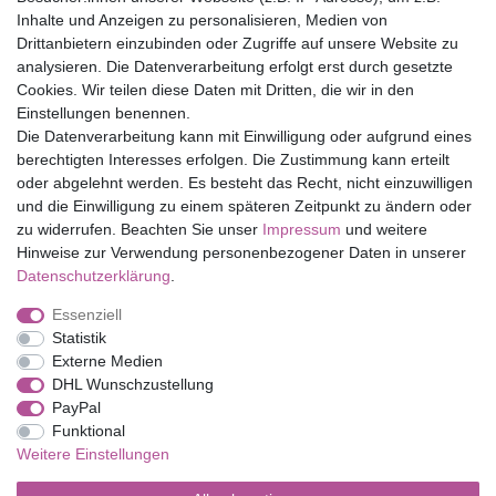
Inhalte und Anzeigen zu personalisieren, Medien von
Drittanbietern einzubinden oder Zugriffe auf unsere Website zu
Top Marken
analysieren. Die Datenverarbeitung erfolgt erst durch gesetzte
Cookies. Wir teilen diese Daten mit Dritten, die wir in den
Eduplay
Einstellungen benennen.
Folia Bringmann
Die Datenverarbeitung kann mit Einwilligung oder aufgrund eines
Shop
berechtigten Interesses erfolgen. Die Zustimmung kann erteilt
oder abgelehnt werden. Es besteht das Recht, nicht einzuwilligen
Mein Konto
und die Einwilligung zu einem späteren Zeitpunkt zu ändern oder
Service
zu widerrufen. Beachten Sie unser
Impressum
und weitere
Versandkosten
Hinweise zur Verwendung personenbezogener Daten in unserer
Daten­schutz­erklärung
.
Essenziell
Impressum
Daten­schutz­erklärung
AGB
Statistik
Externe Medien
DHL Wunschzustellung
Barrierefreiheitserklärung
Widerrufs­recht
PayPal
Funktional
Weitere Einstellungen
Kontakt
Vertrag widerrufen