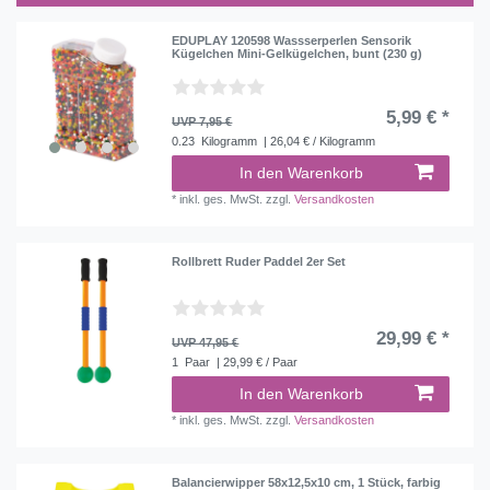
EDUPLAY 120598 Wassserperlen Sensorik
Kügelchen Mini-Gelkügelchen, bunt (230 g)
5,99 € *
UVP 7,95 €
0.23
Kilogramm
| 26,04 € / Kilogramm
In den Warenkorb
*
inkl. ges. MwSt.
zzgl.
Versandkosten
Rollbrett Ruder Paddel 2er Set
29,99 € *
UVP 47,95 €
1
Paar
| 29,99 € / Paar
In den Warenkorb
*
inkl. ges. MwSt.
zzgl.
Versandkosten
Balancierwipper 58x12,5x10 cm, 1 Stück, farbig