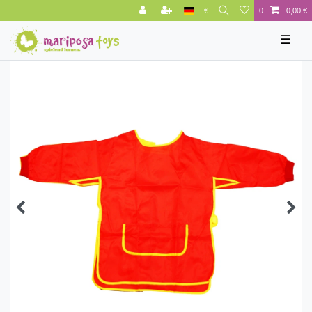
€
0
0,00 €
☰