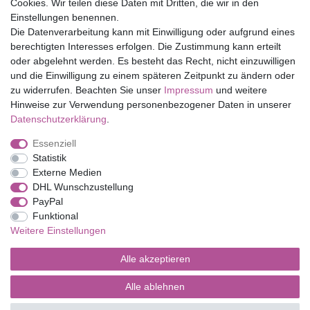
Cookies. Wir teilen diese Daten mit Dritten, die wir in den
Eduplay
Einstellungen benennen.
Folia Bringmann
Die Datenverarbeitung kann mit Einwilligung oder aufgrund eines
Shop
berechtigten Interesses erfolgen. Die Zustimmung kann erteilt
oder abgelehnt werden. Es besteht das Recht, nicht einzuwilligen
Mein Konto
und die Einwilligung zu einem späteren Zeitpunkt zu ändern oder
Service
zu widerrufen. Beachten Sie unser
Impressum
und weitere
Versandkosten
Hinweise zur Verwendung personenbezogener Daten in unserer
Daten­schutz­erklärung
.
Essenziell
Impressum
Daten­schutz­erklärung
AGB
Statistik
Externe Medien
DHL Wunschzustellung
Barrierefreiheitserklärung
Widerrufs­recht
PayPal
Funktional
Weitere Einstellungen
Kontakt
Vertrag widerrufen
Alle akzeptieren
Alle ablehnen
© Copyright 2026 | Alle Rechte vorbehalten.