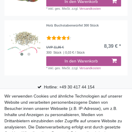
In den Warenkorb
*
inkl. ges. MwSt.
zzgl.
Versandkosten
Holz Buchstabenwürfel 300 Stück
8,39 € *
UVP 11,95 €
300
Stück
| 0,03 € / Stück
In den Warenkorb
*
inkl. ges. MwSt.
zzgl.
Versandkosten
Hotline: +49 30 417 44 154
Wir verwenden Cookies und ähnliche Technologien auf unserer
30 Tage Rückgaberecht
Website und verarbeiten personenbezogene Daten von
Versandfrei ab 75 € in Deutschland
Besucher:innen unserer Webseite (z.B. IP-Adresse), um z.B.
Inhalte und Anzeigen zu personalisieren, Medien von
Drittanbietern einzubinden oder Zugriffe auf unsere Website zu
Top Marken
analysieren. Die Datenverarbeitung erfolgt erst durch gesetzte