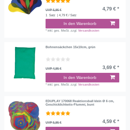
4,79 € *
UVP 5,95 €
1
Satz
| 4,79 € / Satz
In den Warenkorb
*
inkl. ges. MwSt.
zzgl.
Versandkosten
Bohnensäckchen 15x10cm, grün
3,69 € *
UVP 4,95 €
In den Warenkorb
*
inkl. ges. MwSt.
zzgl.
Versandkosten
EDUPLAY 170068 Reaktionsball klein Ø 6 cm,
Geschicklichkeits-Flummi, bunt
4,59 € *
UVP 5,95 €