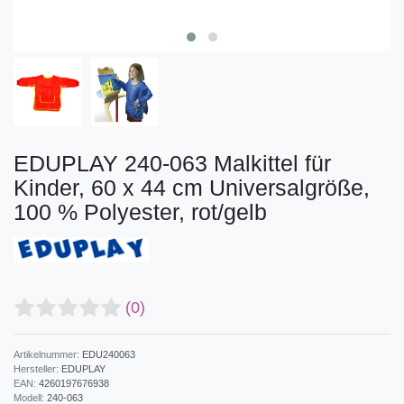
EDUPLAY 240-063 Malkittel für
Kinder, 60 x 44 cm Universalgröße,
100 % Polyester, rot/gelb
(0)
Artikelnummer:
EDU240063
Hersteller:
EDUPLAY
EAN:
4260197676938
Modell:
240-063