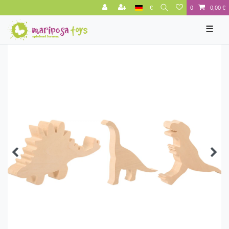
€
0
0,00 €
☰