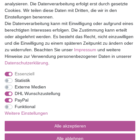
Top Marken
analysieren. Die Datenverarbeitung erfolgt erst durch gesetzte
Cookies. Wir teilen diese Daten mit Dritten, die wir in den
Eduplay
Einstellungen benennen.
Folia Bringmann
Die Datenverarbeitung kann mit Einwilligung oder aufgrund eines
Shop
berechtigten Interesses erfolgen. Die Zustimmung kann erteilt
oder abgelehnt werden. Es besteht das Recht, nicht einzuwilligen
Mein Konto
und die Einwilligung zu einem späteren Zeitpunkt zu ändern oder
Service
zu widerrufen. Beachten Sie unser
Impressum
und weitere
Versandkosten
Hinweise zur Verwendung personenbezogener Daten in unserer
Daten­schutz­erklärung
.
Essenziell
Impressum
Daten­schutz­erklärung
AGB
Statistik
Externe Medien
DHL Wunschzustellung
Barrierefreiheitserklärung
Widerrufs­recht
PayPal
Funktional
Weitere Einstellungen
Kontakt
Vertrag widerrufen
Alle akzeptieren
Alle ablehnen