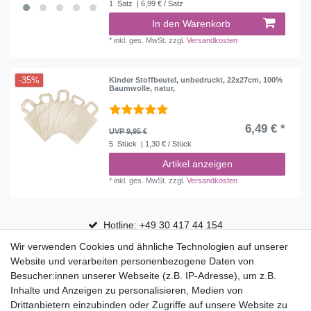
1
Satz
| 6,99 € / Satz
In den Warenkorb
*
inkl. ges. MwSt.
zzgl.
Versandkosten
-35%
Kinder Stoffbeutel, unbedruckt, 22x27cm, 100%
Baumwolle, natur,
6,49 € *
UVP 9,95 €
5
Stück
| 1,30 € / Stück
Artikel anzeigen
*
inkl. ges. MwSt.
zzgl.
Versandkosten
Hotline: +49 30 417 44 154
Wir verwenden Cookies und ähnliche Technologien auf unserer
30 Tage Rückgaberecht
Website und verarbeiten personenbezogene Daten von
Versandfrei ab 75 € in Deutschland
Besucher:innen unserer Webseite (z.B. IP-Adresse), um z.B.
Inhalte und Anzeigen zu personalisieren, Medien von
Drittanbietern einzubinden oder Zugriffe auf unsere Website zu