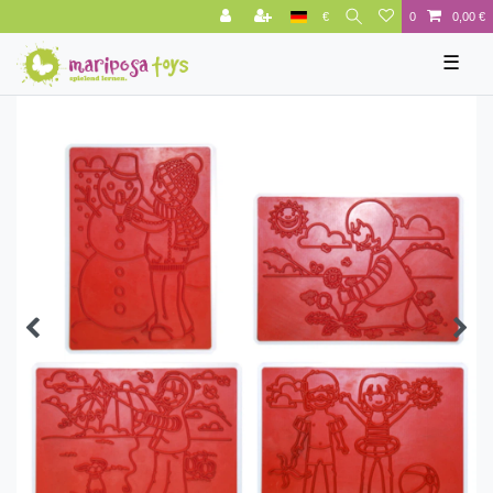
€
0
0,00 €
☰