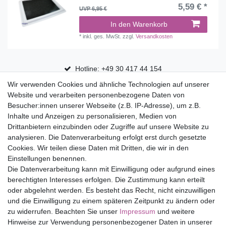
5,59 € *
UVP 6,95 €
In den Warenkorb
*
inkl. ges. MwSt.
zzgl.
Versandkosten
Hotline: +49 30 417 44 154
Wir verwenden Cookies und ähnliche Technologien auf unserer
30 Tage Rückgaberecht
Website und verarbeiten personenbezogene Daten von
Versandfrei ab 75 € in Deutschland
Besucher:innen unserer Webseite (z.B. IP-Adresse), um z.B.
Inhalte und Anzeigen zu personalisieren, Medien von
Drittanbietern einzubinden oder Zugriffe auf unsere Website zu
Top Marken
analysieren. Die Datenverarbeitung erfolgt erst durch gesetzte
Cookies. Wir teilen diese Daten mit Dritten, die wir in den
Eduplay
Einstellungen benennen.
Folia Bringmann
Die Datenverarbeitung kann mit Einwilligung oder aufgrund eines
Shop
berechtigten Interesses erfolgen. Die Zustimmung kann erteilt
oder abgelehnt werden. Es besteht das Recht, nicht einzuwilligen
Mein Konto
und die Einwilligung zu einem späteren Zeitpunkt zu ändern oder
Service
zu widerrufen. Beachten Sie unser
Impressum
und weitere
Versandkosten
Hinweise zur Verwendung personenbezogener Daten in unserer