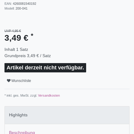
EAN:
4260081540192
Modell:
200-041
UVP 4,95 €
*
3,49 €
Inhalt
1
Satz
Grundpreis
3,49 € / Satz
Artikel derzeit nicht verfügbar.
Wunschliste
* inkl. ges. MwSt. zzgl.
Versandkosten
Highlights
Beschreibung