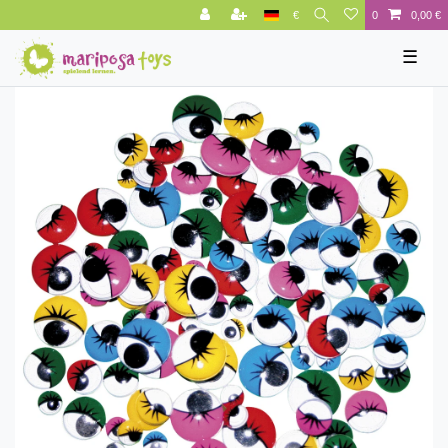
€
0
0,00 €
☰