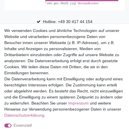
*
inkl. ges. MwSt.
zzgl.
Versandkosten
Hotline: +49 30 417 44 154
Wir verwenden Cookies und ähnliche Technologien auf unserer
30 Tage Rückgaberecht
Website und verarbeiten personenbezogene Daten von
Versandfrei ab 75 € in Deutschland
Besucher:innen unserer Webseite (z.B. IP-Adresse), um z.B.
Inhalte und Anzeigen zu personalisieren, Medien von
Drittanbietern einzubinden oder Zugriffe auf unsere Website zu
Top Marken
analysieren. Die Datenverarbeitung erfolgt erst durch gesetzte
Cookies. Wir teilen diese Daten mit Dritten, die wir in den
Eduplay
Einstellungen benennen.
Folia Bringmann
Die Datenverarbeitung kann mit Einwilligung oder aufgrund eines
Shop
berechtigten Interesses erfolgen. Die Zustimmung kann erteilt
oder abgelehnt werden. Es besteht das Recht, nicht einzuwilligen
Mein Konto
und die Einwilligung zu einem späteren Zeitpunkt zu ändern oder
Service
zu widerrufen. Beachten Sie unser
Impressum
und weitere
Versandkosten
Hinweise zur Verwendung personenbezogener Daten in unserer
Daten­schutz­erklärung
.
Essenziell
Impressum
Daten­schutz­erklärung
AGB