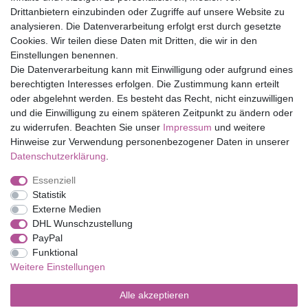
Drittanbietern einzubinden oder Zugriffe auf unsere Website zu
Top Marken
analysieren. Die Datenverarbeitung erfolgt erst durch gesetzte
Cookies. Wir teilen diese Daten mit Dritten, die wir in den
Eduplay
Einstellungen benennen.
Folia Bringmann
Die Datenverarbeitung kann mit Einwilligung oder aufgrund eines
Shop
berechtigten Interesses erfolgen. Die Zustimmung kann erteilt
oder abgelehnt werden. Es besteht das Recht, nicht einzuwilligen
Mein Konto
und die Einwilligung zu einem späteren Zeitpunkt zu ändern oder
Service
zu widerrufen. Beachten Sie unser
Impressum
und weitere
Versandkosten
Hinweise zur Verwendung personenbezogener Daten in unserer
Daten­schutz­erklärung
.
Essenziell
Impressum
Daten­schutz­erklärung
AGB
Statistik
Externe Medien
DHL Wunschzustellung
Barrierefreiheitserklärung
Widerrufs­recht
PayPal
Funktional
Weitere Einstellungen
Kontakt
Vertrag widerrufen
Alle akzeptieren