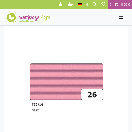
€
0
0,00 €
☰