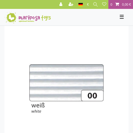
€
0
0,00 €
☰