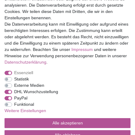
Top Marken
analysieren. Die Datenverarbeitung erfolgt erst durch gesetzte
Cookies. Wir teilen diese Daten mit Dritten, die wir in den
Eduplay
Einstellungen benennen.
Folia Bringmann
Die Datenverarbeitung kann mit Einwilligung oder aufgrund eines
Shop
berechtigten Interesses erfolgen. Die Zustimmung kann erteilt
oder abgelehnt werden. Es besteht das Recht, nicht einzuwilligen
Mein Konto
und die Einwilligung zu einem späteren Zeitpunkt zu ändern oder
Service
zu widerrufen. Beachten Sie unser
Impressum
und weitere
Versandkosten
Hinweise zur Verwendung personenbezogener Daten in unserer
Daten­schutz­erklärung
.
Essenziell
Impressum
Daten­schutz­erklärung
AGB
Statistik
Externe Medien
DHL Wunschzustellung
Barrierefreiheitserklärung
Widerrufs­recht
PayPal
Funktional
Weitere Einstellungen
Kontakt
Vertrag widerrufen
Alle akzeptieren