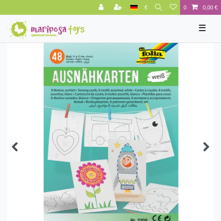
€
0
0,00 €
☰