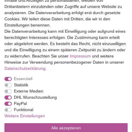
Inhalte und Anzeigen zu personalisieren, Medien von
Drittanbietern einzubinden oder Zugriffe auf unsere Website zu
Top Marken
analysieren. Die Datenverarbeitung erfolgt erst durch gesetzte
Cookies. Wir teilen diese Daten mit Dritten, die wir in den
Eduplay
Einstellungen benennen.
Folia Bringmann
Die Datenverarbeitung kann mit Einwilligung oder aufgrund eines
Shop
berechtigten Interesses erfolgen. Die Zustimmung kann erteilt
oder abgelehnt werden. Es besteht das Recht, nicht einzuwilligen
Mein Konto
und die Einwilligung zu einem späteren Zeitpunkt zu ändern oder
Service
zu widerrufen. Beachten Sie unser
Impressum
und weitere
Versandkosten
Hinweise zur Verwendung personenbezogener Daten in unserer
Daten­schutz­erklärung
.
Essenziell
Impressum
Daten­schutz­erklärung
AGB
Statistik
Externe Medien
DHL Wunschzustellung
Barrierefreiheitserklärung
Widerrufs­recht
PayPal
Funktional
Weitere Einstellungen
Kontakt
Vertrag widerrufen
Alle akzeptieren