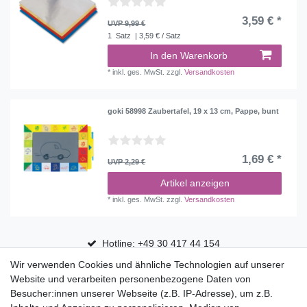
3,59 € *
UVP 9,99 €
1
Satz
| 3,59 € / Satz
In den Warenkorb
*
inkl. ges. MwSt.
zzgl.
Versandkosten
goki 58998 Zaubertafel, 19 x 13 cm, Pappe, bunt
1,69 € *
UVP 2,29 €
Artikel anzeigen
*
inkl. ges. MwSt.
zzgl.
Versandkosten
Hotline: +49 30 417 44 154
Wir verwenden Cookies und ähnliche Technologien auf unserer
30 Tage Rückgaberecht
Website und verarbeiten personenbezogene Daten von
Versandfrei ab 75 € in Deutschland
Besucher:innen unserer Webseite (z.B. IP-Adresse), um z.B.