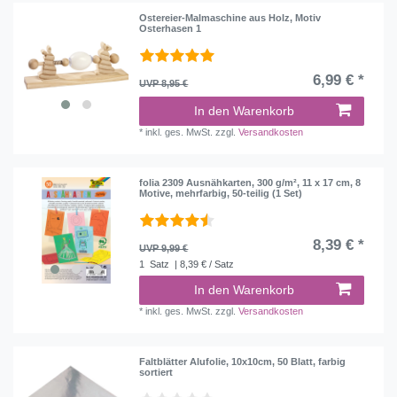
Ostereier-Malmaschine aus Holz, Motiv
Osterhasen 1
6,99 € *
UVP 8,95 €
In den Warenkorb
*
inkl. ges. MwSt.
zzgl.
Versandkosten
folia 2309 Ausnähkarten, 300 g/m², 11 x 17 cm, 8
Motive, mehrfarbig, 50-teilig (1 Set)
8,39 € *
UVP 9,99 €
1
Satz
| 8,39 € / Satz
In den Warenkorb
*
inkl. ges. MwSt.
zzgl.
Versandkosten
Faltblätter Alufolie, 10x10cm, 50 Blatt, farbig
sortiert