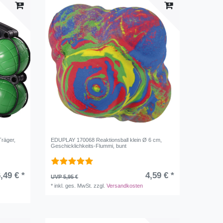
räger,
EDUPLAY 170068 Reaktionsball klein Ø 6 cm,
Geschicklichkeits-Flummi, bunt
,49 € *
4,59 € *
UVP 5,95 €
*
inkl. ges. MwSt.
zzgl.
Versandkosten