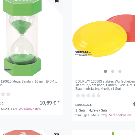
120610 Mega Sanduhr 10 min, Ø 8,4 x
EDUPLAY 170383 stabiles Wurfscheiben
ün
18 cm, 2,5 cm hoch, Farben: Gelb, Rot, 
Blau, mehrfarbig, 4-teilig (1 Set)
10,69 € *
4
5 €
UVP 4,99 €
. MwSt.
zzgl.
Versandkosten
1
Satz
| 4,79 € / Satz
*
inkl. ges. MwSt.
zzgl.
Versandkosten