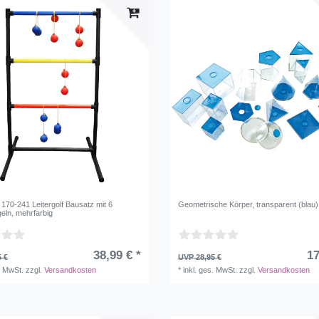
Go
Si
Gr
70-241 Leitergolf Bausatz mit 6
Geometrische Körper, transparent (blau) 
eln, mehrfarbig
38,99 € *
17
5 €
UVP 28,95 €
. MwSt.
zzgl.
Versandkosten
*
inkl. ges. MwSt.
zzgl.
Versandkosten