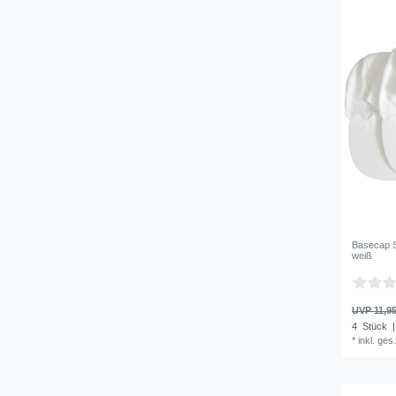
Basecap S
weiß
UVP 11,95
4
Stück
|
*
inkl. ges