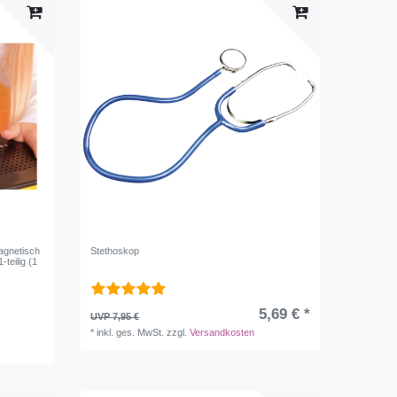
agnetisch
Stethoskop
-teilig (1
5,69 € *
UVP 7,95 €
*
inkl. ges. MwSt.
zzgl.
Versandkosten