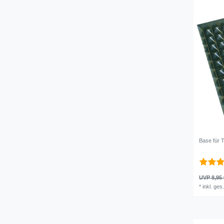
Base für T
UVP 8,95 
*
inkl. ges