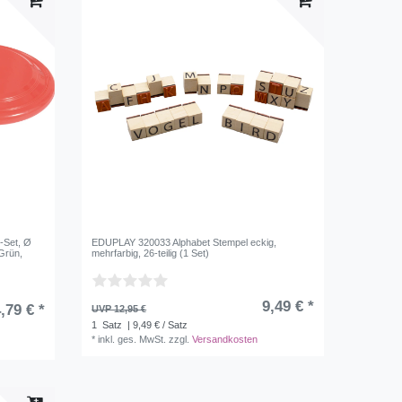
-Set, Ø
EDUPLAY 320033 Alphabet Stempel eckig,
Grün,
mehrfarbig, 26-teilig (1 Set)
9,49 € *
,79 € *
UVP 12,95 €
1
Satz
| 9,49 € / Satz
*
inkl. ges. MwSt.
zzgl.
Versandkosten