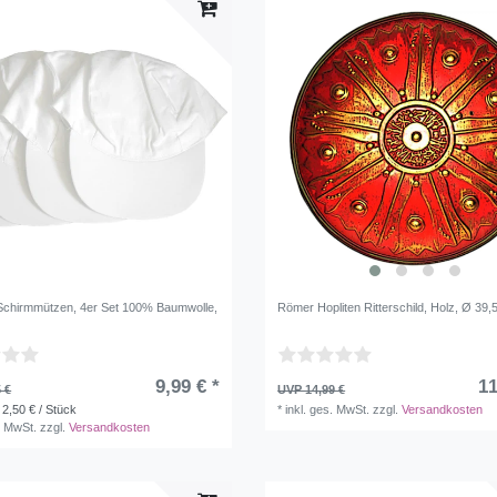
chirmmützen, 4er Set 100% Baumwolle,
Römer Hopliten Ritterschild, Holz, Ø 39,
9,99 € *
11
 €
UVP 14,99 €
 2,50 € / Stück
*
inkl. ges. MwSt.
zzgl.
Versandkosten
. MwSt.
zzgl.
Versandkosten