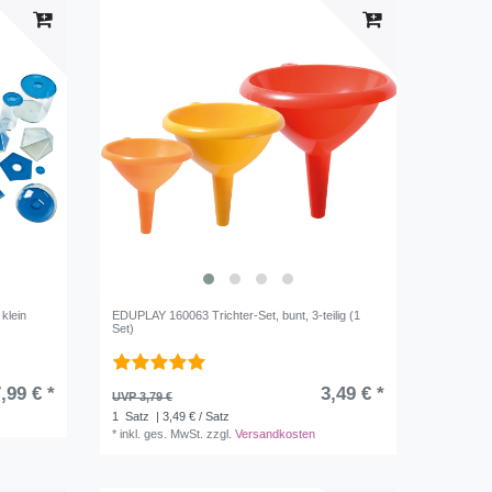
ld
23
lber
19
ausilber
2
klein
EDUPLAY 160063 Trichter-Set, bunt, 3-teilig (1
Set)
,99 € *
3,49 € *
UVP 3,79 €
1
Satz
| 3,49 € / Satz
*
inkl. ges. MwSt.
zzgl.
Versandkosten