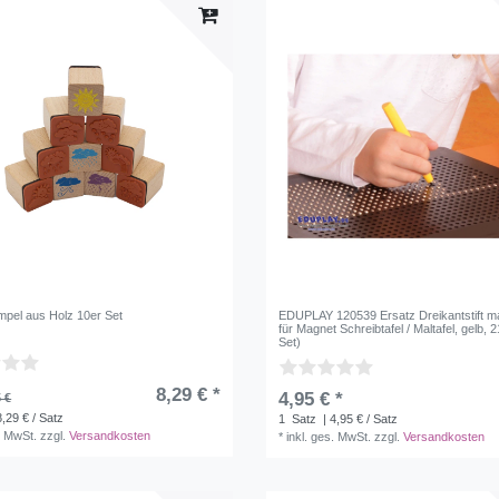
mpel aus Holz 10er Set
EDUPLAY 120539 Ersatz Dreikantstift m
für Magnet Schreibtafel / Maltafel, gelb, 21
Set)
8,29 € *
4,95 € *
 €
8,29 € / Satz
1
Satz
| 4,95 € / Satz
. MwSt.
zzgl.
Versandkosten
*
inkl. ges. MwSt.
zzgl.
Versandkosten