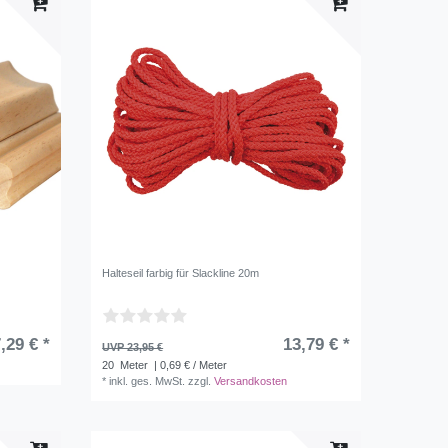
Halteseil farbig für Slackline 20m
,29 € *
13,79 € *
UVP 23,95 €
20
Meter
| 0,69 € / Meter
*
inkl. ges. MwSt.
zzgl.
Versandkosten