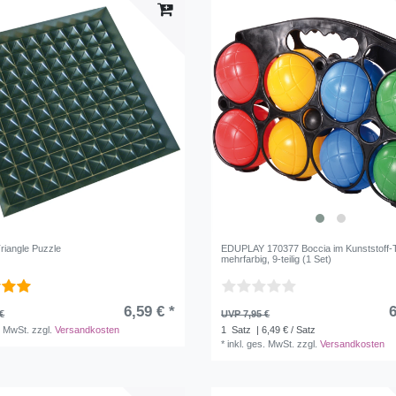
riangle Puzzle
EDUPLAY 170377 Boccia im Kunststoff-T
mehrfarbig, 9-teilig (1 Set)
6,59 € *
6
€
UVP 7,95 €
. MwSt.
zzgl.
Versandkosten
1
Satz
| 6,49 € / Satz
*
inkl. ges. MwSt.
zzgl.
Versandkosten