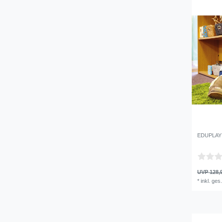
EDUPLAY 1
UVP 128,
*
inkl. ges