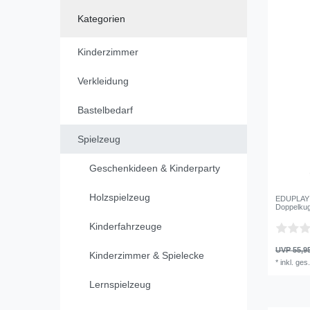
Kategorien
Kinderzimmer
Verkleidung
Bastelbedarf
Spielzeug
Geschenkideen & Kinderparty
Holzspielzeug
EDUPLAY 1
Doppelkug
Kinderfahrzeuge
UVP 55,9
Kinderzimmer & Spielecke
*
inkl. ges
Lernspielzeug