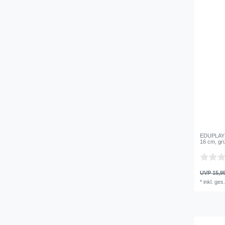
EDUPLAY 
16 cm, gr
UVP 15,9
*
inkl. ges