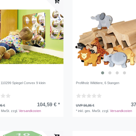
10299 Spiegel Convex 9 klein
Profilholz Wildtiere, 6 Stangen
104,59 € *
37
95 €
UVP 56,95 €
. MwSt.
zzgl.
Versandkosten
*
inkl. ges. MwSt.
zzgl.
Versandkosten