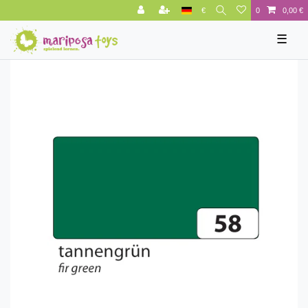
€
0
0,00 €
☰