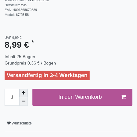
Hersteller:
folia
EAN:
4001868672589
Modell:
67/25 58
UVP 9,99 €
*
8,99 €
Inhalt
25
Bogen
Grundpreis
0,36 € / Bogen
Versandfertig in 3-4 Werktagen
In den Warenkorb
Wunschliste