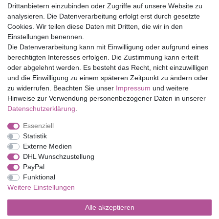
Drittanbietern einzubinden oder Zugriffe auf unsere Website zu
Top Marken
analysieren. Die Datenverarbeitung erfolgt erst durch gesetzte
Cookies. Wir teilen diese Daten mit Dritten, die wir in den
Eduplay
Einstellungen benennen.
Folia Bringmann
Die Datenverarbeitung kann mit Einwilligung oder aufgrund eines
Shop
berechtigten Interesses erfolgen. Die Zustimmung kann erteilt
oder abgelehnt werden. Es besteht das Recht, nicht einzuwilligen
Mein Konto
und die Einwilligung zu einem späteren Zeitpunkt zu ändern oder
Service
zu widerrufen. Beachten Sie unser
Impressum
und weitere
Versandkosten
Hinweise zur Verwendung personenbezogener Daten in unserer
Daten­schutz­erklärung
.
Essenziell
Impressum
Daten­schutz­erklärung
AGB
Statistik
Externe Medien
DHL Wunschzustellung
Barrierefreiheitserklärung
Widerrufs­recht
PayPal
Funktional
Weitere Einstellungen
Kontakt
Vertrag widerrufen
Alle akzeptieren