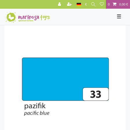
€
0
0,00 €
☰