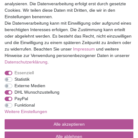
Top Marken
analysieren. Die Datenverarbeitung erfolgt erst durch gesetzte
Cookies. Wir teilen diese Daten mit Dritten, die wir in den
Eduplay
Einstellungen benennen.
Folia Bringmann
Die Datenverarbeitung kann mit Einwilligung oder aufgrund eines
Shop
berechtigten Interesses erfolgen. Die Zustimmung kann erteilt
oder abgelehnt werden. Es besteht das Recht, nicht einzuwilligen
Mein Konto
und die Einwilligung zu einem späteren Zeitpunkt zu ändern oder
Service
zu widerrufen. Beachten Sie unser
Impressum
und weitere
Versandkosten
Hinweise zur Verwendung personenbezogener Daten in unserer
Daten­schutz­erklärung
.
Essenziell
Impressum
Daten­schutz­erklärung
AGB
Statistik
Externe Medien
DHL Wunschzustellung
Barrierefreiheitserklärung
Widerrufs­recht
PayPal
Funktional
Weitere Einstellungen
Kontakt
Vertrag widerrufen
Alle akzeptieren
Alle ablehnen