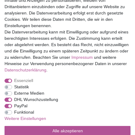
Inhalte und Anzeigen zu personalisieren, Medien von
Drittanbietern einzubinden oder Zugriffe auf unsere Website zu
Top Marken
analysieren. Die Datenverarbeitung erfolgt erst durch gesetzte
Cookies. Wir teilen diese Daten mit Dritten, die wir in den
Eduplay
Einstellungen benennen.
Folia Bringmann
Die Datenverarbeitung kann mit Einwilligung oder aufgrund eines
Shop
berechtigten Interesses erfolgen. Die Zustimmung kann erteilt
oder abgelehnt werden. Es besteht das Recht, nicht einzuwilligen
Mein Konto
und die Einwilligung zu einem späteren Zeitpunkt zu ändern oder
Service
zu widerrufen. Beachten Sie unser
Impressum
und weitere
Versandkosten
Hinweise zur Verwendung personenbezogener Daten in unserer
Daten­schutz­erklärung
.
Essenziell
Impressum
Daten­schutz­erklärung
AGB
Statistik
Externe Medien
DHL Wunschzustellung
Barrierefreiheitserklärung
Widerrufs­recht
PayPal
Funktional
Weitere Einstellungen
Kontakt
Vertrag widerrufen
Alle akzeptieren