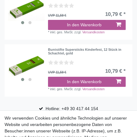
10,79 € *
UVP 11,59 €
In den Warenkorb
*
inkl. ges. MwSt.
zzgl.
Versandkosten
Buntstifte Supersticks Kinderfest, 12 Stück in
Schachtel, gold
10,79 € *
UVP 11,59 €
In den Warenkorb
*
inkl. ges. MwSt.
zzgl.
Versandkosten
Hotline: +49 30 417 44 154
Wir verwenden Cookies und ähnliche Technologien auf unserer
30 Tage Rückgaberecht
Website und verarbeiten personenbezogene Daten von
Versandfrei ab 75 € in Deutschland
Besucher:innen unserer Webseite (z.B. IP-Adresse), um z.B.