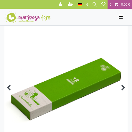
€
0
0,00 €
☰