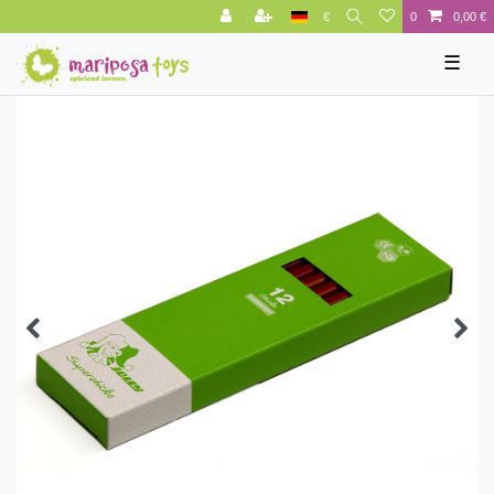
€
0
0,00 €
☰