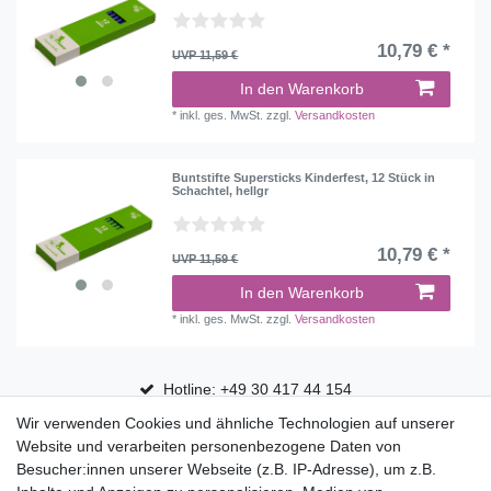
10,79 € *
UVP 11,59 €
In den Warenkorb
*
inkl. ges. MwSt.
zzgl.
Versandkosten
Buntstifte Supersticks Kinderfest, 12 Stück in
Schachtel, hellgr
10,79 € *
UVP 11,59 €
In den Warenkorb
*
inkl. ges. MwSt.
zzgl.
Versandkosten
Hotline: +49 30 417 44 154
Wir verwenden Cookies und ähnliche Technologien auf unserer
30 Tage Rückgaberecht
Website und verarbeiten personenbezogene Daten von
Versandfrei ab 75 € in Deutschland
Besucher:innen unserer Webseite (z.B. IP-Adresse), um z.B.