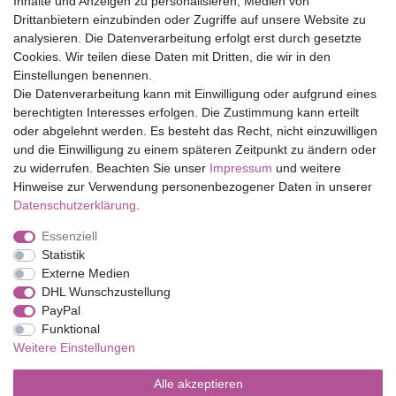
Inhalte und Anzeigen zu personalisieren, Medien von
Drittanbietern einzubinden oder Zugriffe auf unsere Website zu
Top Marken
analysieren. Die Datenverarbeitung erfolgt erst durch gesetzte
Cookies. Wir teilen diese Daten mit Dritten, die wir in den
Eduplay
Einstellungen benennen.
Folia Bringmann
Die Datenverarbeitung kann mit Einwilligung oder aufgrund eines
Shop
berechtigten Interesses erfolgen. Die Zustimmung kann erteilt
oder abgelehnt werden. Es besteht das Recht, nicht einzuwilligen
Mein Konto
und die Einwilligung zu einem späteren Zeitpunkt zu ändern oder
Service
zu widerrufen. Beachten Sie unser
Impressum
und weitere
Versandkosten
Hinweise zur Verwendung personenbezogener Daten in unserer
Daten­schutz­erklärung
.
Essenziell
Impressum
Daten­schutz­erklärung
AGB
Statistik
Externe Medien
DHL Wunschzustellung
Barrierefreiheitserklärung
Widerrufs­recht
PayPal
Funktional
Weitere Einstellungen
Kontakt
Vertrag widerrufen
Alle akzeptieren