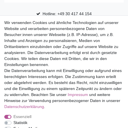
Hotline: +49 30 417 44 154
Wir verwenden Cookies und ähnliche Technologien auf unserer
30 Tage Rückgaberecht
Website und verarbeiten personenbezogene Daten von
Versandfrei ab 75 € in Deutschland
Besucher:innen unserer Webseite (z.B. IP-Adresse), um z.B.
Inhalte und Anzeigen zu personalisieren, Medien von
Drittanbietern einzubinden oder Zugriffe auf unsere Website zu
Top Marken
analysieren. Die Datenverarbeitung erfolgt erst durch gesetzte
Cookies. Wir teilen diese Daten mit Dritten, die wir in den
Eduplay
Einstellungen benennen.
Folia Bringmann
Die Datenverarbeitung kann mit Einwilligung oder aufgrund eines
Shop
berechtigten Interesses erfolgen. Die Zustimmung kann erteilt
oder abgelehnt werden. Es besteht das Recht, nicht einzuwilligen
Mein Konto
und die Einwilligung zu einem späteren Zeitpunkt zu ändern oder
Service
zu widerrufen. Beachten Sie unser
Impressum
und weitere
Versandkosten
Hinweise zur Verwendung personenbezogener Daten in unserer
Daten­schutz­erklärung
.
Essenziell
Impressum
Daten­schutz­erklärung
AGB
Statistik