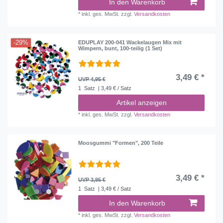
In den Warenkorb
*
inkl. ges. MwSt.
zzgl.
Versandkosten
-29%
EDUPLAY 200-041 Wackelaugen Mix mit
Wimpern, bunt, 100-teilig (1 Set)
3,49 € *
UVP 4,95 €
1
Satz
| 3,49 € / Satz
Artikel anzeigen
*
inkl. ges. MwSt.
zzgl.
Versandkosten
Moosgummi "Formen", 200 Teile
3,49 € *
UVP 3,95 €
1
Satz
| 3,49 € / Satz
In den Warenkorb
*
inkl. ges. MwSt.
zzgl.
Versandkosten