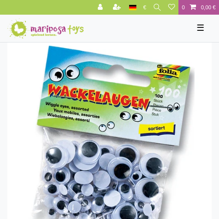
€
0
0,00 €
☰