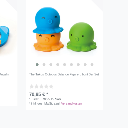
 Kugeln
The Takos Octopus Balance Figuren, bunt 3er Set
70,95 € *
1
Satz
| 70,95 € / Satz
*
inkl. ges. MwSt.
zzgl.
Versandkosten