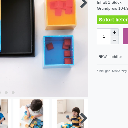
Inhalt
1
Stück
Grundpreis
104,9
Sofort lief
Wunschliste
* inkl. ges. MwSt. zzgl.