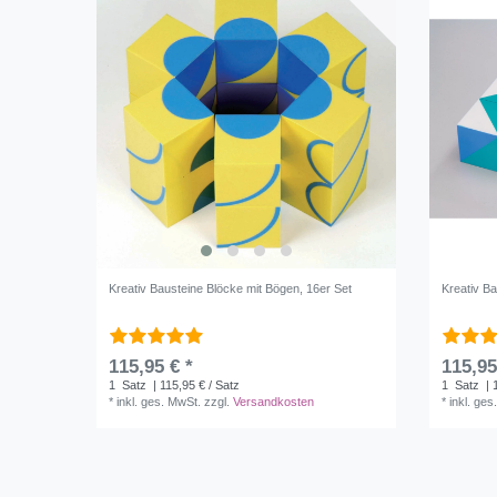
Kreativ Bausteine Blöcke mit Bögen, 16er Set
Kreativ Ba
115,95 € *
115,95
1
Satz
| 115,95 € / Satz
1
Satz
| 
*
inkl. ges. MwSt.
zzgl.
Versandkosten
*
inkl. ges