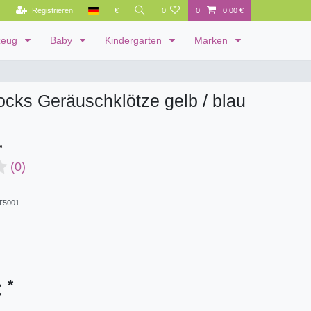
Registrieren
€
0
0
0,00 €
zeug
Baby
Kindergarten
Marken
cks Geräuschklötze gelb / blau
(0)
T5001
*
€