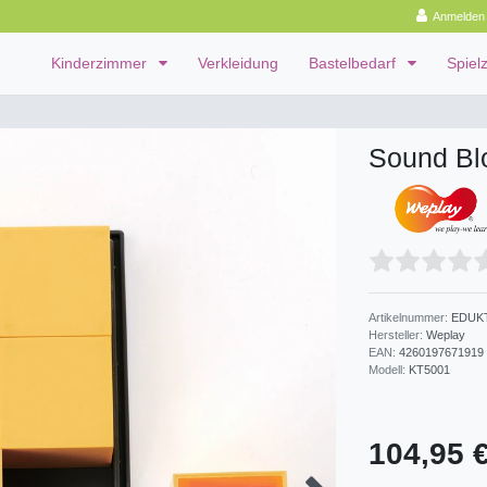
Anmelden
Kinderzimmer
Verkleidung
Bastelbedarf
Spiel
Sound Blo
Artikelnummer:
EDUK
Hersteller:
Weplay
EAN:
4260197671919
Modell:
KT5001
104,95 