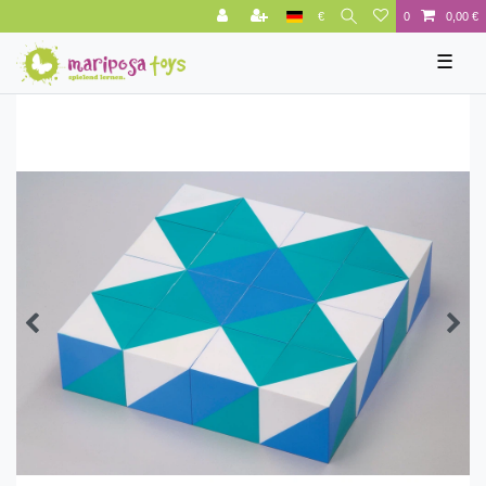
€
0
0,00 €
☰