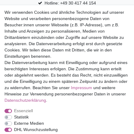
Hotline: +49 30 417 44 154
Wir verwenden Cookies und ähnliche Technologien auf unserer
30 Tage Rückgaberecht
Website und verarbeiten personenbezogene Daten von
Versandfrei ab 75 € in Deutschland
Besucher:innen unserer Webseite (z.B. IP-Adresse), um z.B.
Inhalte und Anzeigen zu personalisieren, Medien von
Drittanbietern einzubinden oder Zugriffe auf unsere Website zu
Top Marken
analysieren. Die Datenverarbeitung erfolgt erst durch gesetzte
Cookies. Wir teilen diese Daten mit Dritten, die wir in den
Eduplay
Einstellungen benennen.
Folia Bringmann
Die Datenverarbeitung kann mit Einwilligung oder aufgrund eines
Shop
berechtigten Interesses erfolgen. Die Zustimmung kann erteilt
oder abgelehnt werden. Es besteht das Recht, nicht einzuwilligen
Mein Konto
und die Einwilligung zu einem späteren Zeitpunkt zu ändern oder
Service
zu widerrufen. Beachten Sie unser
Impressum
und weitere
Versandkosten
Hinweise zur Verwendung personenbezogener Daten in unserer
Daten­schutz­erklärung
.
Essenziell
Impressum
Daten­schutz­erklärung
AGB
Statistik
Externe Medien
DHL Wunschzustellung
Barrierefreiheitserklärung
Widerrufs­recht