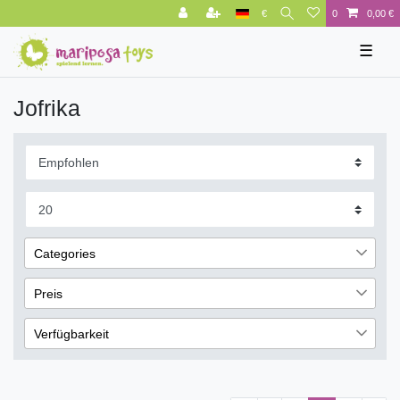
€
0
0,00 €
☰
Jofrika
Categories
Bastelbedarf
65
Preis
Kosmetik & Schmuck
65
Verfügbarkeit
€
―
€
sofort lieferbar
32
Übernehmen
nicht lieferbar
33