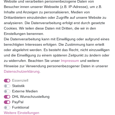
Website und verarbeiten personenbezogene Daten von
Versandfrei ab 75 € in Deutschland
Besucher:innen unserer Webseite (z.B. IP-Adresse), um z.B.
Inhalte und Anzeigen zu personalisieren, Medien von
Drittanbietern einzubinden oder Zugriffe auf unsere Website zu
Top Marken
analysieren. Die Datenverarbeitung erfolgt erst durch gesetzte
Cookies. Wir teilen diese Daten mit Dritten, die wir in den
Eduplay
Einstellungen benennen.
Folia Bringmann
Die Datenverarbeitung kann mit Einwilligung oder aufgrund eines
Shop
berechtigten Interesses erfolgen. Die Zustimmung kann erteilt
oder abgelehnt werden. Es besteht das Recht, nicht einzuwilligen
Mein Konto
und die Einwilligung zu einem späteren Zeitpunkt zu ändern oder
Service
zu widerrufen. Beachten Sie unser
Impressum
und weitere
Versandkosten
Hinweise zur Verwendung personenbezogener Daten in unserer
Daten­schutz­erklärung
.
Essenziell
Impressum
Daten­schutz­erklärung
AGB
Statistik
Externe Medien
DHL Wunschzustellung
Barrierefreiheitserklärung
Widerrufs­recht
PayPal
Funktional
Weitere Einstellungen