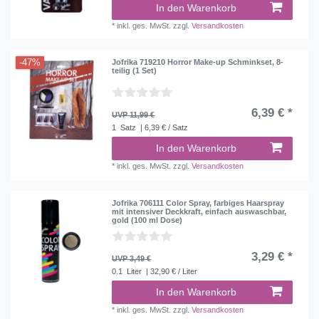
In den Warenkorb
*
inkl. ges. MwSt.
zzgl.
Versandkosten
-47%
Jofrika 719210 Horror Make-up Schminkset, 8-
teilig (1 Set)
6,39 € *
UVP 11,99 €
1
Satz
| 6,39 € / Satz
In den Warenkorb
*
inkl. ges. MwSt.
zzgl.
Versandkosten
Jofrika 706111 Color Spray, farbiges Haarspray
mit intensiver Deckkraft, einfach auswaschbar,
gold (100 ml Dose)
3,29 € *
UVP 3,49 €
0.1
Liter
| 32,90 € / Liter
In den Warenkorb
*
inkl. ges. MwSt.
zzgl.
Versandkosten