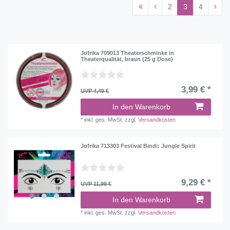
2
3
4
Jofrika 709013 Theaterschminke in
Theaterqualität, braun (25 g Dose)
3,99 € *
UVP 4,49 €
In den Warenkorb
*
inkl. ges. MwSt.
zzgl.
Versandkosten
Jofrika 713303 Festival Bindi: Jungle Spirit
9,29 € *
UVP 11,99 €
In den Warenkorb
*
inkl. ges. MwSt.
zzgl.
Versandkosten