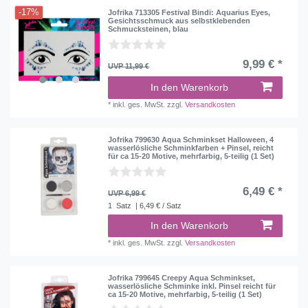
-17%
Jofrika 713305 Festival Bindi: Aquarius Eyes,
Gesichtsschmuck aus selbstklebenden
Schmucksteinen, blau
9,99 € *
UVP 11,99 €
In den Warenkorb
*
inkl. ges. MwSt.
zzgl.
Versandkosten
Jofrika 799630 Aqua Schminkset Halloween, 4
wasserlösliche Schminkfarben + Pinsel, reicht
für ca 15-20 Motive, mehrfarbig, 5-teilig (1 Set)
6,49 € *
UVP 6,99 €
1
Satz
| 6,49 € / Satz
In den Warenkorb
*
inkl. ges. MwSt.
zzgl.
Versandkosten
Jofrika 799645 Creepy Aqua Schminkset,
wasserlösliche Schminke inkl. Pinsel reicht für
ca 15-20 Motive, mehrfarbig, 5-teilig (1 Set)