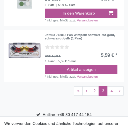
1
Satz
| 5,99 € / Satz
In den Warenkorb
*
inkl. ges. MwSt.
zzgl.
Versandkosten
Jofrika 718813 Fan Wimpern schwarz-rot-gold,
schwarz/rot/gelb (1 Paar)
5,59 € *
UVP 5,99 €
1
Paar
| 5,59 € / Paar
Artikel anzeigen
*
inkl. ges. MwSt.
zzgl.
Versandkosten
2
3
4
Hotline: +49 30 417 44 154
Wir verwenden Cookies und ähnliche Technologien auf unserer
30 Tage Rückgaberecht