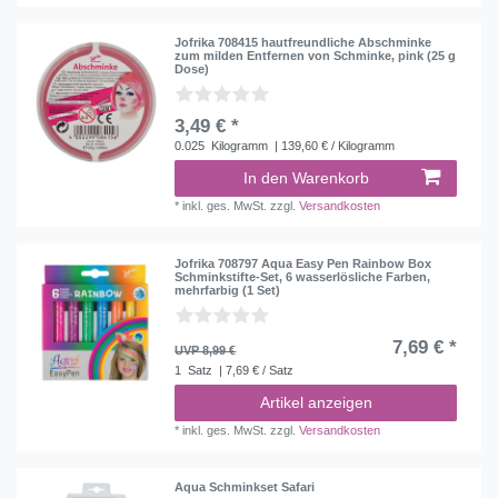
Jofrika 708415 hautfreundliche Abschminke
zum milden Entfernen von Schminke, pink (25 g
Dose)
3,49 € *
0.025
Kilogramm
| 139,60 € / Kilogramm
In den Warenkorb
*
inkl. ges. MwSt.
zzgl.
Versandkosten
Jofrika 708797 Aqua Easy Pen Rainbow Box
Schminkstifte-Set, 6 wasserlösliche Farben,
mehrfarbig (1 Set)
7,69 € *
UVP 8,99 €
1
Satz
| 7,69 € / Satz
Artikel anzeigen
*
inkl. ges. MwSt.
zzgl.
Versandkosten
Aqua Schminkset Safari