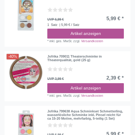
5,99 € *
UVP 6,99 €
1
Satz
| 5,99 € / Satz
Artikel anzeigen
*
inkl. ges. MwSt.
zzgl.
Versandkosten
-40%
Jofrika 709011 Theaterschminke in
Theaterqualität, gold (25 g)
2,39 € *
UVP 3,99 €
Artikel anzeigen
*
inkl. ges. MwSt.
zzgl.
Versandkosten
Jofrika 799638 Aqua Schminkset Schmetterling,
wasserlösliche Schminke inkl. Pinsel reicht für
ca 15-20 Motive, mehrfarbig, 5-teilig (1 Set)
5,99 € *
UVP 6,99 €