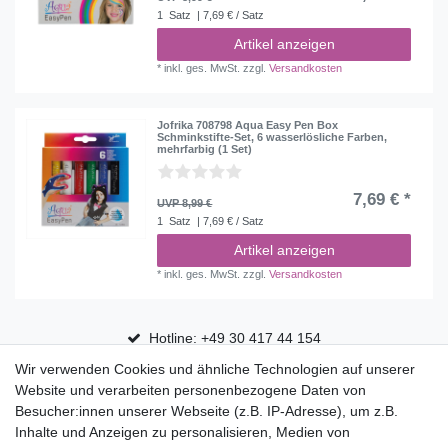
1
Satz
| 7,69 € / Satz
Artikel anzeigen
*
inkl. ges. MwSt.
zzgl.
Versandkosten
Jofrika 708798 Aqua Easy Pen Box
Schminkstifte-Set, 6 wasserlösliche Farben,
mehrfarbig (1 Set)
7,69 € *
UVP 8,99 €
1
Satz
| 7,69 € / Satz
Artikel anzeigen
*
inkl. ges. MwSt.
zzgl.
Versandkosten
Hotline: +49 30 417 44 154
Wir verwenden Cookies und ähnliche Technologien auf unserer
30 Tage Rückgaberecht
Website und verarbeiten personenbezogene Daten von
Versandfrei ab 75 € in Deutschland
Besucher:innen unserer Webseite (z.B. IP-Adresse), um z.B.
Inhalte und Anzeigen zu personalisieren, Medien von