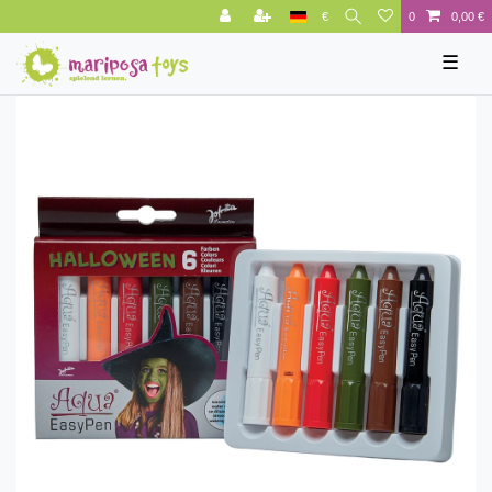
€
0
0,00 €
☰