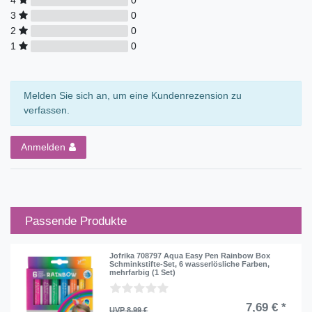
3
0
2
0
1
0
Melden Sie sich an, um eine Kundenrezension zu
verfassen.
Anmelden
Passende Produkte
Jofrika 708797 Aqua Easy Pen Rainbow Box
Schminkstifte-Set, 6 wasserlösliche Farben,
mehrfarbig (1 Set)
7,69 € *
UVP 8,99 €