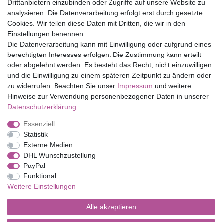
Drittanbietern einzubinden oder Zugriffe auf unsere Website zu
Top Marken
analysieren. Die Datenverarbeitung erfolgt erst durch gesetzte
Cookies. Wir teilen diese Daten mit Dritten, die wir in den
Eduplay
Einstellungen benennen.
Folia Bringmann
Die Datenverarbeitung kann mit Einwilligung oder aufgrund eines
Shop
berechtigten Interesses erfolgen. Die Zustimmung kann erteilt
oder abgelehnt werden. Es besteht das Recht, nicht einzuwilligen
Mein Konto
und die Einwilligung zu einem späteren Zeitpunkt zu ändern oder
Service
zu widerrufen. Beachten Sie unser
Impressum
und weitere
Versandkosten
Hinweise zur Verwendung personenbezogener Daten in unserer
Daten­schutz­erklärung
.
Essenziell
Impressum
Daten­schutz­erklärung
AGB
Statistik
Externe Medien
DHL Wunschzustellung
Barrierefreiheitserklärung
Widerrufs­recht
PayPal
Funktional
Weitere Einstellungen
Kontakt
Vertrag widerrufen
Alle akzeptieren