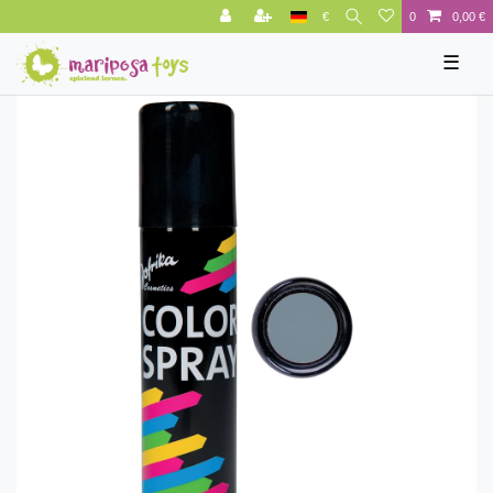
€
0
0,00 €
☰