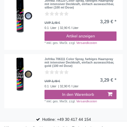
Jofrika 706110 Color Spray, farbiges Haarspray
mit intensiver Deckkraft, einfach auswaschbar,
silber (100 ml Dose)
3,29 € *
UVP 3,49 €
0.1
Liter
| 32,90 € / Liter
Artikel anzeigen
*
inkl. ges. MwSt.
zzgl.
Versandkosten
Jofrika 706111 Color Spray, farbiges Haarspray
mit intensiver Deckkraft, einfach auswaschbar,
gold (100 ml Dose)
3,29 € *
UVP 3,49 €
0.1
Liter
| 32,90 € / Liter
In den Warenkorb
*
inkl. ges. MwSt.
zzgl.
Versandkosten
Hotline: +49 30 417 44 154