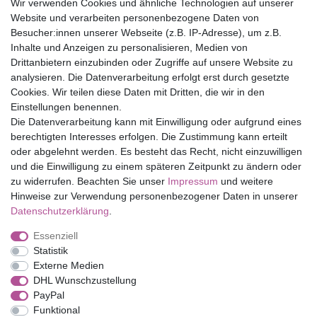
Wir verwenden Cookies und ähnliche Technologien auf unserer
30 Tage Rückgaberecht
Website und verarbeiten personenbezogene Daten von
Versandfrei ab 75 € in Deutschland
Besucher:innen unserer Webseite (z.B. IP-Adresse), um z.B.
Inhalte und Anzeigen zu personalisieren, Medien von
Drittanbietern einzubinden oder Zugriffe auf unsere Website zu
Top Marken
analysieren. Die Datenverarbeitung erfolgt erst durch gesetzte
Cookies. Wir teilen diese Daten mit Dritten, die wir in den
Eduplay
Einstellungen benennen.
Folia Bringmann
Die Datenverarbeitung kann mit Einwilligung oder aufgrund eines
Shop
berechtigten Interesses erfolgen. Die Zustimmung kann erteilt
oder abgelehnt werden. Es besteht das Recht, nicht einzuwilligen
Mein Konto
und die Einwilligung zu einem späteren Zeitpunkt zu ändern oder
Service
zu widerrufen. Beachten Sie unser
Impressum
und weitere
Versandkosten
Hinweise zur Verwendung personenbezogener Daten in unserer
Daten­schutz­erklärung
.
Essenziell
Impressum
Daten­schutz­erklärung
AGB
Statistik
Externe Medien
DHL Wunschzustellung
Barrierefreiheitserklärung
Widerrufs­recht
PayPal
Funktional