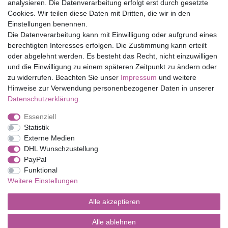
Top Marken
analysieren. Die Datenverarbeitung erfolgt erst durch gesetzte
Cookies. Wir teilen diese Daten mit Dritten, die wir in den
Eduplay
Einstellungen benennen.
Folia Bringmann
Die Datenverarbeitung kann mit Einwilligung oder aufgrund eines
Shop
berechtigten Interesses erfolgen. Die Zustimmung kann erteilt
oder abgelehnt werden. Es besteht das Recht, nicht einzuwilligen
Mein Konto
und die Einwilligung zu einem späteren Zeitpunkt zu ändern oder
Service
zu widerrufen. Beachten Sie unser
Impressum
und weitere
Versandkosten
Hinweise zur Verwendung personenbezogener Daten in unserer
Daten­schutz­erklärung
.
Essenziell
Impressum
Daten­schutz­erklärung
AGB
Statistik
Externe Medien
DHL Wunschzustellung
Barrierefreiheitserklärung
Widerrufs­recht
PayPal
Funktional
Weitere Einstellungen
Kontakt
Vertrag widerrufen
Alle akzeptieren
Alle ablehnen
© Copyright 2026 | Alle Rechte vorbehalten.