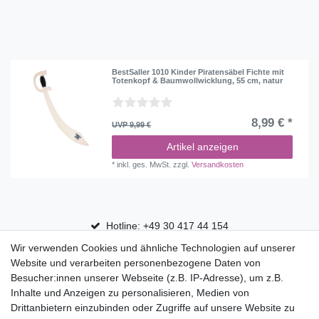
nicht lieferbar
1
BestSaller 1010 Kinder Piratensäbel Fichte mit
Totenkopf & Baumwollwicklung, 55 cm, natur
8,99 € *
UVP 9,99 €
Artikel anzeigen
*
inkl. ges. MwSt.
zzgl.
Versandkosten
Hotline: +49 30 417 44 154
Wir verwenden Cookies und ähnliche Technologien auf unserer
30 Tage Rückgaberecht
Website und verarbeiten personenbezogene Daten von
Versandfrei ab 75 € in Deutschland
Besucher:innen unserer Webseite (z.B. IP-Adresse), um z.B.
Inhalte und Anzeigen zu personalisieren, Medien von
Drittanbietern einzubinden oder Zugriffe auf unsere Website zu