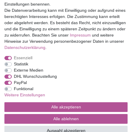
Einstellungen benennen.
Folia Bringmann
Die Datenverarbeitung kann mit Einwilligung oder aufgrund eines
Shop
berechtigten Interesses erfolgen. Die Zustimmung kann erteilt
oder abgelehnt werden. Es besteht das Recht, nicht einzuwilligen
Mein Konto
und die Einwilligung zu einem späteren Zeitpunkt zu ändern oder
Service
zu widerrufen. Beachten Sie unser
Impressum
und weitere
Versandkosten
Hinweise zur Verwendung personenbezogener Daten in unserer
Daten­schutz­erklärung
.
Essenziell
Impressum
Daten­schutz­erklärung
AGB
Statistik
Externe Medien
DHL Wunschzustellung
Barrierefreiheitserklärung
Widerrufs­recht
PayPal
Funktional
Weitere Einstellungen
Kontakt
Vertrag widerrufen
Alle akzeptieren
Alle ablehnen
© Copyright 2026 | Alle Rechte vorbehalten.
Auswahl akzeptieren