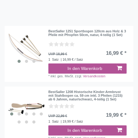
sofort lieferbar
2
nicht lieferbar
1
BestSaller 1251 Sportbogen 120cm aus Holz & 3
Pfeile mit Pfropfen 50cm, natur, 4-teilig (1 Set)
16,99 € *
UVP 18,99 €
1
Satz
| 16,99 € / Satz
In den Warenkorb
*
inkl. ges. MwSt.
zzgl.
Versandkosten
BestSaller 1208 Historische Kinder-Armbrust
mit Stahlbogen ca. 59 cm inkl. 3 Pfeilen (1215)
ab 6 Jahren, natur/schwarz, 4-teilig (1 Set)
19,99 € *
UVP 22,99 €
1
Satz
| 19,99 € / Satz
In den Warenkorb