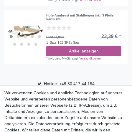
*
inkl. ges. MwSt.
zzgl.
Versandkosten
Holz-Armbrust mit Stahlbogen inkl. 3 Pfeile,
53x55 cm
23,39 € *
UVP 27,90 €
1
Satz
| 23,39 € / Satz
Artikel anzeigen
*
inkl. ges. MwSt.
zzgl.
Versandkosten
Hotline: +49 30 417 44 154
Wir verwenden Cookies und ähnliche Technologien auf unserer
30 Tage Rückgaberecht
Website und verarbeiten personenbezogene Daten von
Versandfrei ab 75 € in Deutschland
Besucher:innen unserer Webseite (z.B. IP-Adresse), um z.B.
Inhalte und Anzeigen zu personalisieren, Medien von
Drittanbietern einzubinden oder Zugriffe auf unsere Website zu
Top Marken
analysieren. Die Datenverarbeitung erfolgt erst durch gesetzte
Cookies. Wir teilen diese Daten mit Dritten, die wir in den
Eduplay