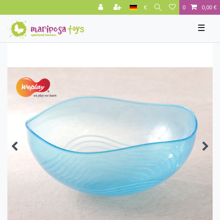
€
0
0,00 €
☰