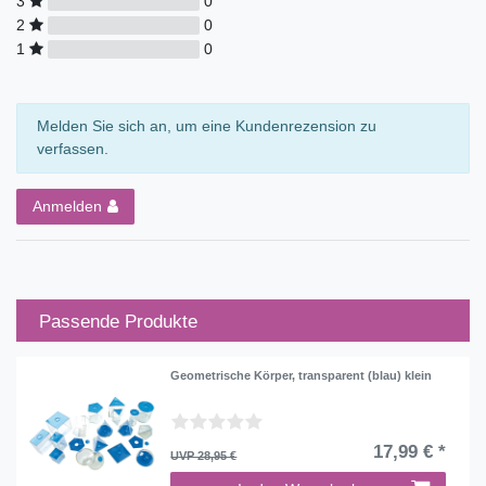
3
0
2
0
1
0
Melden Sie sich an, um eine Kundenrezension zu
verfassen.
Anmelden
Passende Produkte
Geometrische Körper, transparent (blau) klein
17,99 € *
UVP 28,95 €