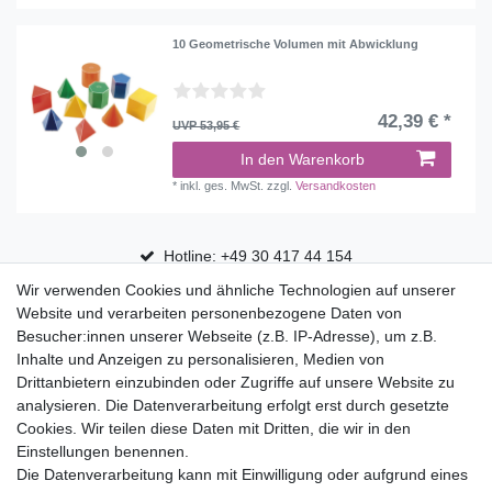
10 Geometrische Volumen mit Abwicklung
42,39 € *
UVP 53,95 €
In den Warenkorb
*
inkl. ges. MwSt.
zzgl.
Versandkosten
Hotline: +49 30 417 44 154
Wir verwenden Cookies und ähnliche Technologien auf unserer
30 Tage Rückgaberecht
Website und verarbeiten personenbezogene Daten von
Versandfrei ab 75 € in Deutschland
Besucher:innen unserer Webseite (z.B. IP-Adresse), um z.B.
Inhalte und Anzeigen zu personalisieren, Medien von
Drittanbietern einzubinden oder Zugriffe auf unsere Website zu
Top Marken
analysieren. Die Datenverarbeitung erfolgt erst durch gesetzte
Cookies. Wir teilen diese Daten mit Dritten, die wir in den
Eduplay
Einstellungen benennen.
Folia Bringmann
Die Datenverarbeitung kann mit Einwilligung oder aufgrund eines
Shop