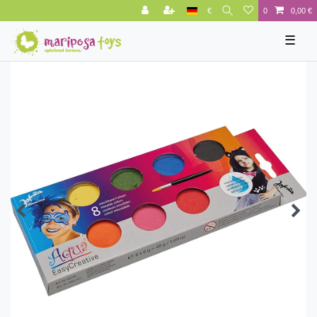
€
0
0,00 €
☰