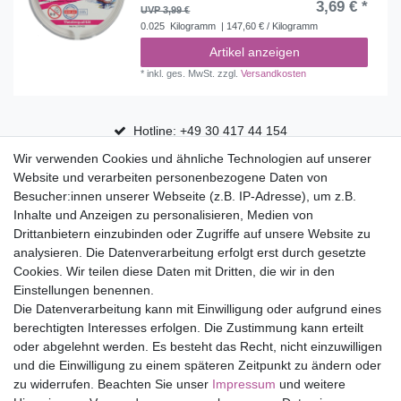
3,69 € *
UVP 3,99 €
0.025
Kilogramm
| 147,60 € / Kilogramm
Artikel anzeigen
*
inkl. ges. MwSt.
zzgl.
Versandkosten
Hotline: +49 30 417 44 154
Wir verwenden Cookies und ähnliche Technologien auf unserer
30 Tage Rückgaberecht
Website und verarbeiten personenbezogene Daten von
Versandfrei ab 75 € in Deutschland
Besucher:innen unserer Webseite (z.B. IP-Adresse), um z.B.
Inhalte und Anzeigen zu personalisieren, Medien von
Drittanbietern einzubinden oder Zugriffe auf unsere Website zu
Top Marken
analysieren. Die Datenverarbeitung erfolgt erst durch gesetzte
Cookies. Wir teilen diese Daten mit Dritten, die wir in den
Eduplay
Einstellungen benennen.
Folia Bringmann
Die Datenverarbeitung kann mit Einwilligung oder aufgrund eines
Shop
berechtigten Interesses erfolgen. Die Zustimmung kann erteilt
oder abgelehnt werden. Es besteht das Recht, nicht einzuwilligen
Mein Konto
und die Einwilligung zu einem späteren Zeitpunkt zu ändern oder
Service
zu widerrufen. Beachten Sie unser
Impressum
und weitere