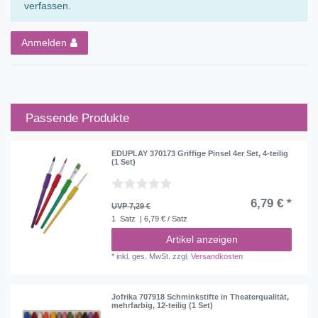
verfassen.
Anmelden
Passende Produkte
EDUPLAY 370173 Griffige Pinsel 4er Set, 4-teilig
(1 Set)
6,79 € *
UVP 7,29 €
1
Satz
| 6,79 € / Satz
Artikel anzeigen
*
inkl. ges. MwSt.
zzgl.
Versandkosten
Jofrika 707918 Schminkstifte in Theaterqualität,
mehrfarbig, 12-teilig (1 Set)