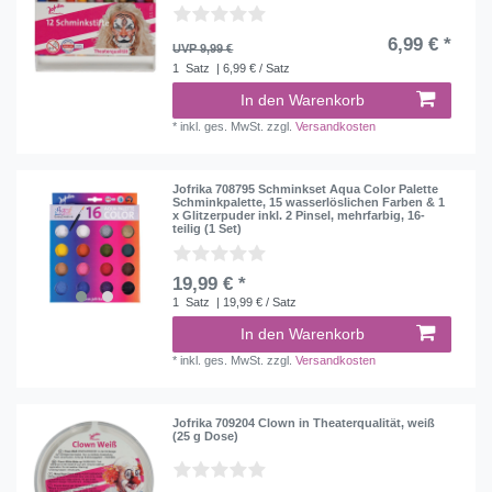
6,99 € *
UVP 9,99 €
1
Satz
| 6,99 € / Satz
In den Warenkorb
*
inkl. ges. MwSt.
zzgl.
Versandkosten
Jofrika 708795 Schminkset Aqua Color Palette
Schminkpalette, 15 wasserlöslichen Farben & 1
x Glitzerpuder inkl. 2 Pinsel, mehrfarbig, 16-
teilig (1 Set)
19,99 € *
1
Satz
| 19,99 € / Satz
In den Warenkorb
*
inkl. ges. MwSt.
zzgl.
Versandkosten
Jofrika 709204 Clown in Theaterqualität, weiß
(25 g Dose)