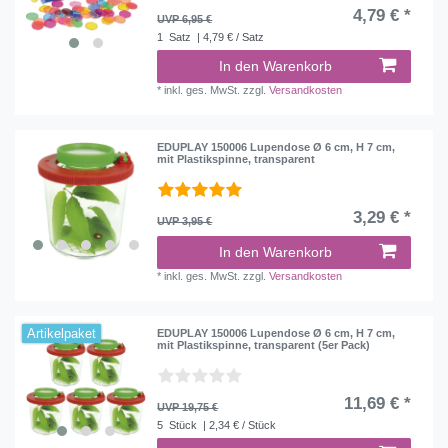
4,79 € *
UVP 6,95 €
1
Satz
| 4,79 € / Satz
In den Warenkorb
*
inkl. ges. MwSt.
zzgl.
Versandkosten
EDUPLAY 150006 Lupendose Ø 6 cm, H 7 cm,
mit Plastikspinne, transparent
3,29 € *
UVP 3,95 €
In den Warenkorb
*
inkl. ges. MwSt.
zzgl.
Versandkosten
Artikelpaket
EDUPLAY 150006 Lupendose Ø 6 cm, H 7 cm,
mit Plastikspinne, transparent (5er Pack)
11,69 € *
UVP 19,75 €
5
Stück
| 2,34 € / Stück