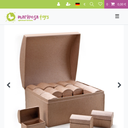
€
0
0,00 €
☰