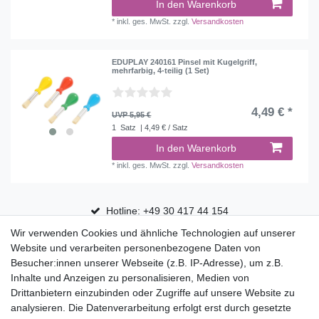
In den Warenkorb
*
inkl. ges. MwSt.
zzgl.
Versandkosten
EDUPLAY 240161 Pinsel mit Kugelgriff,
mehrfarbig, 4-teilig (1 Set)
4,49 € *
UVP 5,95 €
1
Satz
| 4,49 € / Satz
In den Warenkorb
*
inkl. ges. MwSt.
zzgl.
Versandkosten
Hotline: +49 30 417 44 154
Wir verwenden Cookies und ähnliche Technologien auf unserer
30 Tage Rückgaberecht
Website und verarbeiten personenbezogene Daten von
Versandfrei ab 75 € in Deutschland
Besucher:innen unserer Webseite (z.B. IP-Adresse), um z.B.
Inhalte und Anzeigen zu personalisieren, Medien von
Drittanbietern einzubinden oder Zugriffe auf unsere Website zu
Top Marken
analysieren. Die Datenverarbeitung erfolgt erst durch gesetzte