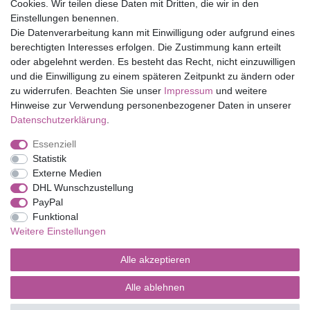
Cookies. Wir teilen diese Daten mit Dritten, die wir in den
Eduplay
Einstellungen benennen.
Folia Bringmann
Die Datenverarbeitung kann mit Einwilligung oder aufgrund eines
Shop
berechtigten Interesses erfolgen. Die Zustimmung kann erteilt
oder abgelehnt werden. Es besteht das Recht, nicht einzuwilligen
Mein Konto
und die Einwilligung zu einem späteren Zeitpunkt zu ändern oder
Service
zu widerrufen. Beachten Sie unser
Impressum
und weitere
Versandkosten
Hinweise zur Verwendung personenbezogener Daten in unserer
Daten­schutz­erklärung
.
Essenziell
Impressum
Daten­schutz­erklärung
AGB
Statistik
Externe Medien
DHL Wunschzustellung
Barrierefreiheitserklärung
Widerrufs­recht
PayPal
Funktional
Weitere Einstellungen
Kontakt
Vertrag widerrufen
Alle akzeptieren
Alle ablehnen
© Copyright 2026 | Alle Rechte vorbehalten.