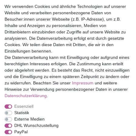
Wir verwenden Cookies und ähnliche Technologien auf unserer
30 Tage Rückgaberecht
Website und verarbeiten personenbezogene Daten von
Versandfrei ab 75 € in Deutschland
Besucher:innen unserer Webseite (z.B. IP-Adresse), um z.B.
Inhalte und Anzeigen zu personalisieren, Medien von
Drittanbietern einzubinden oder Zugriffe auf unsere Website zu
Top Marken
analysieren. Die Datenverarbeitung erfolgt erst durch gesetzte
Cookies. Wir teilen diese Daten mit Dritten, die wir in den
Eduplay
Einstellungen benennen.
Folia Bringmann
Die Datenverarbeitung kann mit Einwilligung oder aufgrund eines
Shop
berechtigten Interesses erfolgen. Die Zustimmung kann erteilt
oder abgelehnt werden. Es besteht das Recht, nicht einzuwilligen
Mein Konto
und die Einwilligung zu einem späteren Zeitpunkt zu ändern oder
Service
zu widerrufen. Beachten Sie unser
Impressum
und weitere
Versandkosten
Hinweise zur Verwendung personenbezogener Daten in unserer
Daten­schutz­erklärung
.
Essenziell
Impressum
Daten­schutz­erklärung
AGB
Statistik
Externe Medien
DHL Wunschzustellung
Barrierefreiheitserklärung
Widerrufs­recht
PayPal