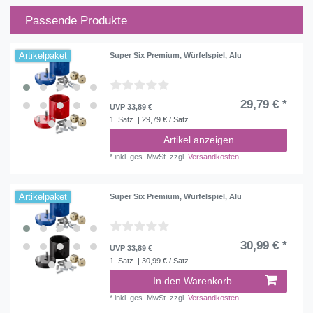
Passende Produkte
Artikelpaket
Super Six Premium, Würfelspiel, Alu
29,79 € *
UVP 33,89 €
1
Satz
| 29,79 € / Satz
Artikel anzeigen
*
inkl. ges. MwSt.
zzgl.
Versandkosten
Artikelpaket
Super Six Premium, Würfelspiel, Alu
30,99 € *
UVP 33,89 €
1
Satz
| 30,99 € / Satz
In den Warenkorb
*
inkl. ges. MwSt.
zzgl.
Versandkosten