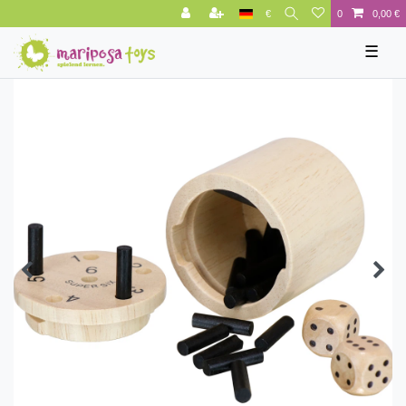
€
0
0,00 €
☰