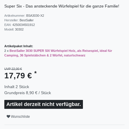
Super Six - Das ansteckende Würfelspiel für die ganze Familie!
Artikelnummer:
BSA3030-X2
Hersteller:
BestSaller
EAN:
4250034501912
Modell:
30302
Artikelpaket Inhalt:
2 x
BestSaller 3030 SUPER SIX Würfelspiel Holz, als Reisespiel, ideal für
Camping, 36 Spielstäbchen & 2 Würfel, natur/schwarz
UVP 22,00 €
*
17,79 €
Inhalt
2
Stück
Grundpreis
8,90 € / Stück
Artikel derzeit nicht verfügbar.
Wunschliste