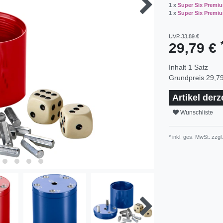
1 x
Super Six Premiu
1 x
Super Six Premiu
UVP 33,89 €
29,79 €
Inhalt
1
Satz
Grundpreis
29,79
Artikel derz
Wunschliste
* inkl. ges. MwSt. zzgl.