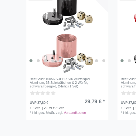
BestSaller 10056 SUPER SIX Würfelspiel
BestSalle
Aluminum, 36 Spielstäbchen & 2 Würfel,
Aluminum,
schwarz/roségold, 2-teilig (1 Set)
schwarz/rot
29,79 € *
UVP 37,80 €
UVP 37,8
1
Satz
| 29,79 € / Satz
1
Satz
| 
*
inkl. ges. MwSt.
zzgl.
Versandkosten
*
inkl. ges