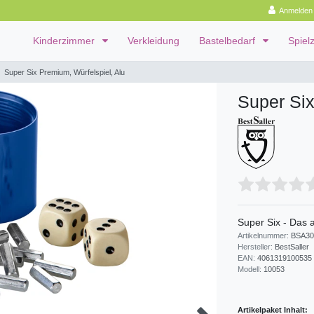
Anmelden
Kinderzimmer
Verkleidung
Bastelbedarf
Spiel
Super Six Premium, Würfelspiel, Alu
Super Six
Super Six - Das 
Artikelnummer:
BSA30
Hersteller:
BestSaller
EAN:
4061319100535
Modell:
10053
Artikelpaket Inhalt: