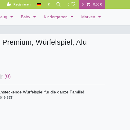
Registrieren
€
0
0
0,00 €
zeug
Baby
Kindergarten
Marken
 Premium, Würfelspiel, Alu
(0)
ansteckende Würfelspiel für die ganze Familie!
045-SET