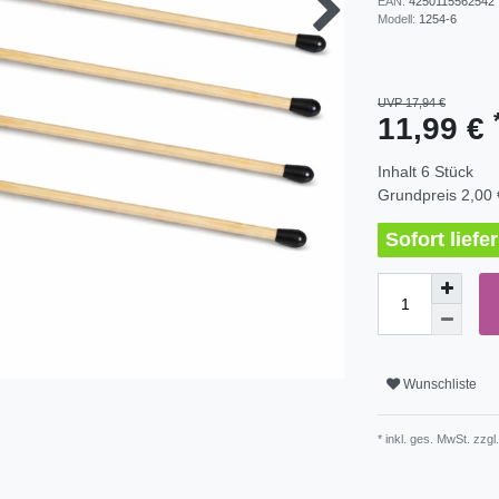
EAN:
4250115562542
Modell:
1254-6
UVP 17,94 €
11,99 €
Inhalt
6
Stück
Grundpreis
2,00 
Sofort lief
Wunschliste
* inkl. ges. MwSt. zzgl.