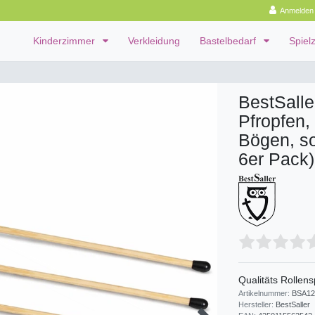
Anmelden
Kinderzimmer
Verkleidung
Bastelbedarf
Spiel
BestSalle
Pfropfen,
Bögen, so
6er Pack)
Qualitäts Rollens
Artikelnummer:
BSA12
Hersteller:
BestSaller