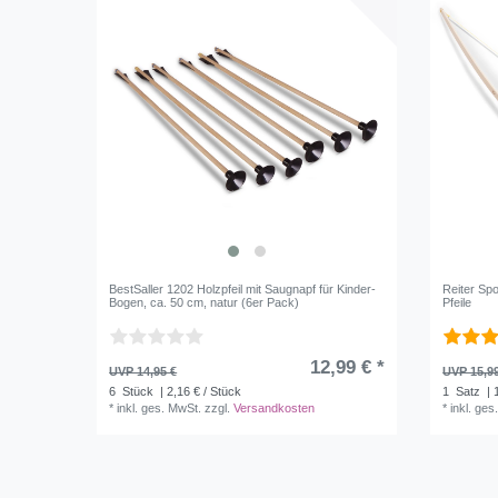
BestSaller 1202 Holzpfeil mit Saugnapf für Kinder-
Reiter Sp
Bogen, ca. 50 cm, natur (6er Pack)
Pfeile
12,99 € *
UVP 14,95 €
UVP 15,9
6
Stück
| 2,16 € / Stück
1
Satz
| 
*
inkl. ges. MwSt.
zzgl.
Versandkosten
*
inkl. ges