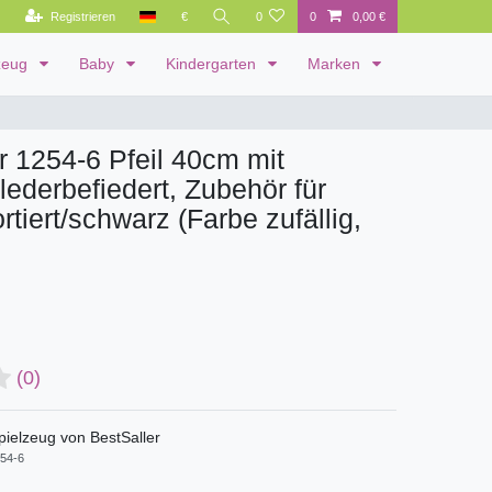
Registrieren
€
0
0
0,00 €
zeug
Baby
Kindergarten
Marken
r 1254-6 Pfeil 40cm mit
 lederbefiedert, Zubehör für
rtiert/schwarz (Farbe zufällig,
(0)
pielzeug von BestSaller
54-6