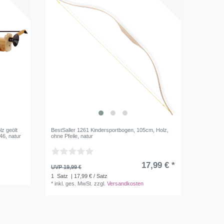
lz geölt
BestSaller 1261 Kindersportbogen, 105cm, Holz,
46, natur
ohne Pfeile, natur
17,99 € *
UVP 19,99 €
1
Satz
| 17,99 € / Satz
*
inkl. ges. MwSt.
zzgl.
Versandkosten