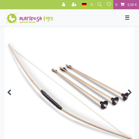
€
0
0,00 €
☰