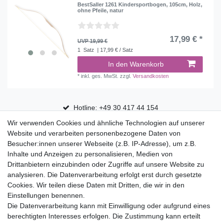
BestSaller 1261 Kindersportbogen, 105cm, Holz,
ohne Pfeile, natur
17,99 € *
UVP 19,99 €
1
Satz
| 17,99 € / Satz
In den Warenkorb
*
inkl. ges. MwSt.
zzgl.
Versandkosten
Hotline: +49 30 417 44 154
Wir verwenden Cookies und ähnliche Technologien auf unserer
30 Tage Rückgaberecht
Website und verarbeiten personenbezogene Daten von
Versandfrei ab 75 € in Deutschland
Besucher:innen unserer Webseite (z.B. IP-Adresse), um z.B.
Inhalte und Anzeigen zu personalisieren, Medien von
Drittanbietern einzubinden oder Zugriffe auf unsere Website zu
Top Marken
analysieren. Die Datenverarbeitung erfolgt erst durch gesetzte
Cookies. Wir teilen diese Daten mit Dritten, die wir in den
Eduplay
Einstellungen benennen.
Folia Bringmann
Die Datenverarbeitung kann mit Einwilligung oder aufgrund eines
Shop
berechtigten Interesses erfolgen. Die Zustimmung kann erteilt