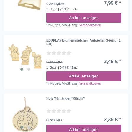
7,99 € *
UVP 14,00 €
1
Satz
| 7,99 € / Satz
Artikel anzeigen
*
inkl. ges. MwSt.
zzgl.
Versandkosten
EDUPLAY Blumenmädchen Aufsteller, 3-teilig (1
Set)
3,49 € *
UVP 7,50 €
1
Satz
| 3,49 € / Satz
Artikel anzeigen
*
inkl. ges. MwSt.
zzgl.
Versandkosten
Holz Türhänger "Kürbis"
2,39 € *
UVP 2,59 €
Artikel anzeigen