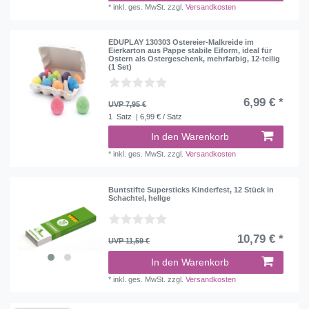
*
inkl. ges. MwSt.
zzgl.
Versandkosten
EDUPLAY 130303 Ostereier-Malkreide im
Eierkarton aus Pappe stabile Eiform, ideal für
Ostern als Ostergeschenk, mehrfarbig, 12-teilig
(1 Set)
6,99 € *
UVP 7,95 €
1
Satz
| 6,99 € / Satz
In den Warenkorb
*
inkl. ges. MwSt.
zzgl.
Versandkosten
Buntstifte Supersticks Kinderfest, 12 Stück in
Schachtel, hellge
10,79 € *
UVP 11,59 €
In den Warenkorb
*
inkl. ges. MwSt.
zzgl.
Versandkosten