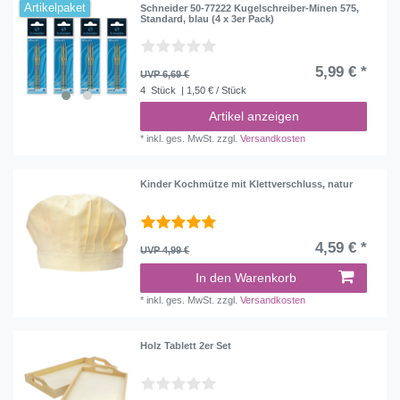
Artikelpaket
Schneider 50-77222 Kugelschreiber-Minen 575,
Standard, blau (4 x 3er Pack)
5,99 € *
UVP 6,69 €
4
Stück
| 1,50 € / Stück
Artikel anzeigen
*
inkl. ges. MwSt.
zzgl.
Versandkosten
Kinder Kochmütze mit Klettverschluss, natur
4,59 € *
UVP 4,99 €
In den Warenkorb
*
inkl. ges. MwSt.
zzgl.
Versandkosten
Holz Tablett 2er Set