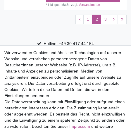
*
inkl. ges. MwSt.
zzgl.
Versandkosten
1
2
3
Hotline: +49 30 417 44 154
Wir verwenden Cookies und ähnliche Technologien auf unserer
30 Tage Rückgaberecht
Website und verarbeiten personenbezogene Daten von
Versandfrei ab 75 € in Deutschland
Besucher:innen unserer Webseite (z.B. IP-Adresse), um z.B.
Inhalte und Anzeigen zu personalisieren, Medien von
Drittanbietern einzubinden oder Zugriffe auf unsere Website zu
Top Marken
analysieren. Die Datenverarbeitung erfolgt erst durch gesetzte
Cookies. Wir teilen diese Daten mit Dritten, die wir in den
Eduplay
Einstellungen benennen.
Folia Bringmann
Die Datenverarbeitung kann mit Einwilligung oder aufgrund eines
Shop
berechtigten Interesses erfolgen. Die Zustimmung kann erteilt
oder abgelehnt werden. Es besteht das Recht, nicht einzuwilligen
Mein Konto
und die Einwilligung zu einem späteren Zeitpunkt zu ändern oder
Service
zu widerrufen. Beachten Sie unser
Impressum
und weitere