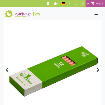
€
0
0,00 €
☰