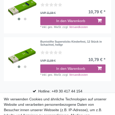
10,79 € *
UVP 11,59 €
In den Warenkorb
*
inkl. ges. MwSt.
zzgl.
Versandkosten
Buntstifte Supersticks Kinderfest, 12 Stück in
Schachtel, hellgr
10,79 € *
UVP 11,59 €
In den Warenkorb
*
inkl. ges. MwSt.
zzgl.
Versandkosten
Hotline: +49 30 417 44 154
Wir verwenden Cookies und ähnliche Technologien auf unserer
30 Tage Rückgaberecht
Website und verarbeiten personenbezogene Daten von
Versandfrei ab 75 € in Deutschland
Besucher:innen unserer Webseite (z.B. IP-Adresse), um z.B.