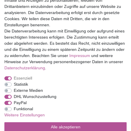
Inhalte und Anzeigen zu personalisieren, Medien von
Drittanbietern einzubinden oder Zugriffe auf unsere Website zu
Top Marken
analysieren. Die Datenverarbeitung erfolgt erst durch gesetzte
Cookies. Wir teilen diese Daten mit Dritten, die wir in den
Eduplay
Einstellungen benennen.
Folia Bringmann
Die Datenverarbeitung kann mit Einwilligung oder aufgrund eines
Shop
berechtigten Interesses erfolgen. Die Zustimmung kann erteilt
oder abgelehnt werden. Es besteht das Recht, nicht einzuwilligen
Mein Konto
und die Einwilligung zu einem späteren Zeitpunkt zu ändern oder
Service
zu widerrufen. Beachten Sie unser
Impressum
und weitere
Versandkosten
Hinweise zur Verwendung personenbezogener Daten in unserer
Daten­schutz­erklärung
.
Essenziell
Impressum
Daten­schutz­erklärung
AGB
Statistik
Externe Medien
DHL Wunschzustellung
Barrierefreiheitserklärung
Widerrufs­recht
PayPal
Funktional
Weitere Einstellungen
Kontakt
Vertrag widerrufen
Alle akzeptieren