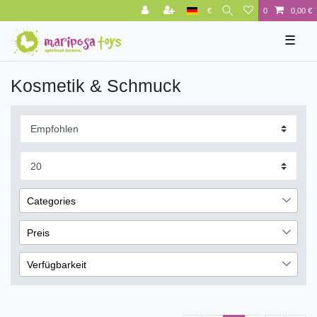
€
0
0,00 €
☰
Kosmetik & Schmuck
Categories
Marken
65
Preis
Jofrika
65
Verfügbarkeit
€
―
€
sofort lieferbar
69
Übernehmen
nicht lieferbar
62