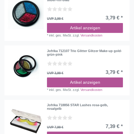
silber-rot-blau
3,79 € *
UVP 3,99 €
Artikel anzeigen
*
inkl. ges. MwSt.
zzgl.
Versandkosten
Jofrika 712107 Trio Glitter Glitzer Make-up gold-
grün-pink
3,79 € *
UVP 3,99 €
Artikel anzeigen
*
inkl. ges. MwSt.
zzgl.
Versandkosten
Jofrika 718856 STAR Lashes rosa-gelb,
rosa/gelb
7,39 € *
UVP 7,99 €