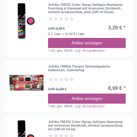
Jofrika 706101 Color Spray, farbiges Haarspray
Fasching & Karneval mit intensiver Deckkraft,
einfach auswaschbar, pink (100 ml Dose)
3,29 € *
UVP 3,49 €
0.1
Liter
| 32,90 € / Liter
Artikel anzeigen
*
inkl. ges. MwSt.
zzgl.
Versandkosten
Jofrika 749816 Theater Schminkpalette
Halloween, mehrfarbig
8,99 € *
UVP 12,99 €
Artikel anzeigen
*
inkl. ges. MwSt.
zzgl.
Versandkosten
Jofrika 706102 Color Spray, farbiges Haarspray
mit intensiver Deckkraft, einfach auswaschbar,
rot (100 ml Dose)