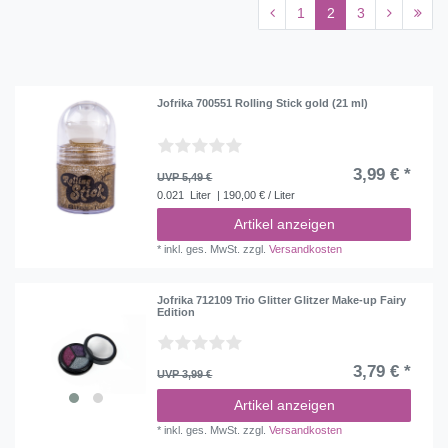
1
2
3
Jofrika 700551 Rolling Stick gold (21 ml)
3,99 € *
UVP 5,49 €
0.021
Liter
| 190,00 € / Liter
Artikel anzeigen
*
inkl. ges. MwSt.
zzgl.
Versandkosten
Jofrika 712109 Trio Glitter Glitzer Make-up Fairy
Edition
3,79 € *
UVP 3,99 €
Artikel anzeigen
*
inkl. ges. MwSt.
zzgl.
Versandkosten