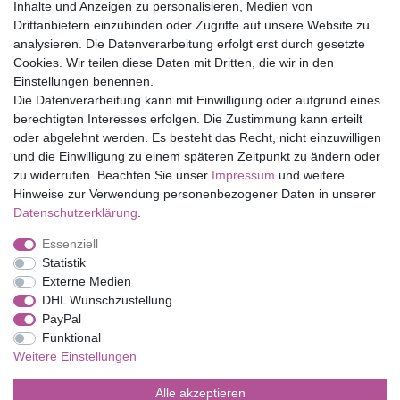
Inhalte und Anzeigen zu personalisieren, Medien von
Drittanbietern einzubinden oder Zugriffe auf unsere Website zu
Top Marken
analysieren. Die Datenverarbeitung erfolgt erst durch gesetzte
Cookies. Wir teilen diese Daten mit Dritten, die wir in den
Eduplay
Einstellungen benennen.
Folia Bringmann
Die Datenverarbeitung kann mit Einwilligung oder aufgrund eines
Shop
berechtigten Interesses erfolgen. Die Zustimmung kann erteilt
oder abgelehnt werden. Es besteht das Recht, nicht einzuwilligen
Mein Konto
und die Einwilligung zu einem späteren Zeitpunkt zu ändern oder
Service
zu widerrufen. Beachten Sie unser
Impressum
und weitere
Versandkosten
Hinweise zur Verwendung personenbezogener Daten in unserer
Daten­schutz­erklärung
.
Essenziell
Impressum
Daten­schutz­erklärung
AGB
Statistik
Externe Medien
DHL Wunschzustellung
Barrierefreiheitserklärung
Widerrufs­recht
PayPal
Funktional
Weitere Einstellungen
Kontakt
Vertrag widerrufen
Alle akzeptieren