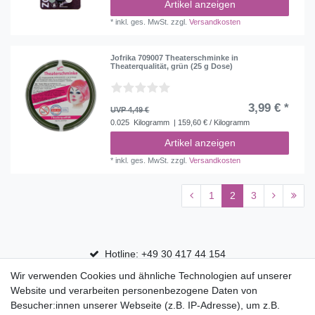
Artikel anzeigen
*
inkl. ges. MwSt.
zzgl.
Versandkosten
Jofrika 709007 Theaterschminke in
Theaterqualität, grün (25 g Dose)
3,99 € *
UVP 4,49 €
0.025
Kilogramm
| 159,60 € / Kilogramm
Artikel anzeigen
*
inkl. ges. MwSt.
zzgl.
Versandkosten
1
2
3
Hotline: +49 30 417 44 154
Wir verwenden Cookies und ähnliche Technologien auf unserer
30 Tage Rückgaberecht
Website und verarbeiten personenbezogene Daten von
Versandfrei ab 75 € in Deutschland
Besucher:innen unserer Webseite (z.B. IP-Adresse), um z.B.