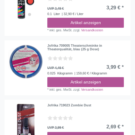
3,29 € *
UVP 3,49 €
0.1
Liter
| 32,90 € / Liter
Artikel anzeigen
*
inkl. ges. MwSt.
zzgl.
Versandkosten
Jofrika 709005 Theaterschminke in
Theaterqualität, blau (25 g Dose)
3,99 € *
UVP 4,49 €
0.025
Kilogramm
| 159,60 € / Kilogramm
Artikel anzeigen
*
inkl. ges. MwSt.
zzgl.
Versandkosten
Jofrika 719023 Zombie Dust
2,69 € *
UVP 3,99 €