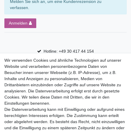
Melden Sie sich an, um eine Kundenrezension zu
verfassen.
Anmelden
Hotline: +49 30 417 44 154
Wir verwenden Cookies und ähnliche Technologien auf unserer
30 Tage Rückgaberecht
Website und verarbeiten personenbezogene Daten von
Versandfrei ab 75 € in Deutschland
Besucher:innen unserer Webseite (z.B. IP-Adresse), um z.B.
Inhalte und Anzeigen zu personalisieren, Medien von
Drittanbietern einzubinden oder Zugriffe auf unsere Website zu
Top Marken
analysieren. Die Datenverarbeitung erfolgt erst durch gesetzte
Cookies. Wir teilen diese Daten mit Dritten, die wir in den
Eduplay
Einstellungen benennen.
Folia Bringmann
Die Datenverarbeitung kann mit Einwilligung oder aufgrund eines
Shop
berechtigten Interesses erfolgen. Die Zustimmung kann erteilt
oder abgelehnt werden. Es besteht das Recht, nicht einzuwilligen
Mein Konto
und die Einwilligung zu einem späteren Zeitpunkt zu ändern oder