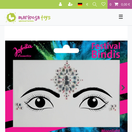
€
0
0,00 €
☰