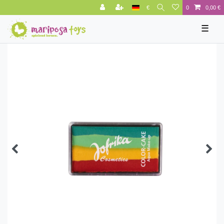
€
0
0,00 €
☰