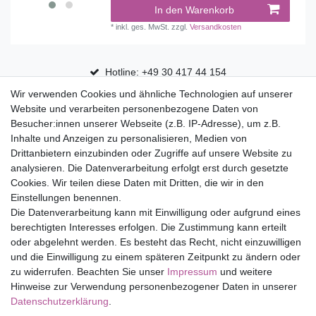
In den Warenkorb
*
inkl. ges. MwSt.
zzgl.
Versandkosten
Hotline: +49 30 417 44 154
Wir verwenden Cookies und ähnliche Technologien auf unserer
30 Tage Rückgaberecht
Website und verarbeiten personenbezogene Daten von
Versandfrei ab 75 € in Deutschland
Besucher:innen unserer Webseite (z.B. IP-Adresse), um z.B.
Inhalte und Anzeigen zu personalisieren, Medien von
Drittanbietern einzubinden oder Zugriffe auf unsere Website zu
Top Marken
analysieren. Die Datenverarbeitung erfolgt erst durch gesetzte
Cookies. Wir teilen diese Daten mit Dritten, die wir in den
Eduplay
Einstellungen benennen.
Folia Bringmann
Die Datenverarbeitung kann mit Einwilligung oder aufgrund eines
Shop
berechtigten Interesses erfolgen. Die Zustimmung kann erteilt
oder abgelehnt werden. Es besteht das Recht, nicht einzuwilligen
Mein Konto
und die Einwilligung zu einem späteren Zeitpunkt zu ändern oder
Service
zu widerrufen. Beachten Sie unser
Impressum
und weitere
Versandkosten
Hinweise zur Verwendung personenbezogener Daten in unserer
Daten­schutz­erklärung
.