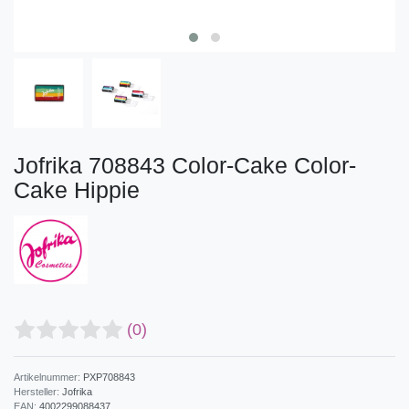
Jofrika 708843 Color-Cake Color-
Cake Hippie
(0)
Artikelnummer:
PXP708843
Hersteller:
Jofrika
EAN:
4002299088437