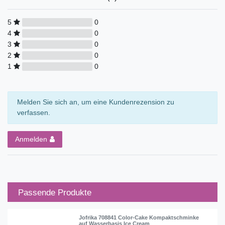
5
0
4
0
3
0
2
0
1
0
Melden Sie sich an, um eine Kundenrezension zu
verfassen.
Anmelden
Passende Produkte
Jofrika 708841 Color-Cake Kompaktschminke
auf Wasserbasis Ice Cream