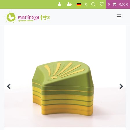
€
0
0,00 €
☰