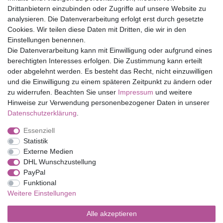
Drittanbietern einzubinden oder Zugriffe auf unsere Website zu
Top Marken
analysieren. Die Datenverarbeitung erfolgt erst durch gesetzte
Cookies. Wir teilen diese Daten mit Dritten, die wir in den
Eduplay
Einstellungen benennen.
Folia Bringmann
Die Datenverarbeitung kann mit Einwilligung oder aufgrund eines
Shop
berechtigten Interesses erfolgen. Die Zustimmung kann erteilt
oder abgelehnt werden. Es besteht das Recht, nicht einzuwilligen
Mein Konto
und die Einwilligung zu einem späteren Zeitpunkt zu ändern oder
Service
zu widerrufen. Beachten Sie unser
Impressum
und weitere
Versandkosten
Hinweise zur Verwendung personenbezogener Daten in unserer
Daten­schutz­erklärung
.
Essenziell
Impressum
Daten­schutz­erklärung
AGB
Statistik
Externe Medien
DHL Wunschzustellung
Barrierefreiheitserklärung
Widerrufs­recht
PayPal
Funktional
Weitere Einstellungen
Kontakt
Vertrag widerrufen
Alle akzeptieren