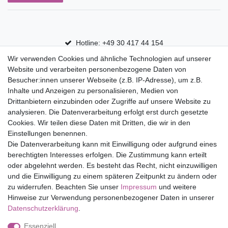
Hotline: +49 30 417 44 154
Wir verwenden Cookies und ähnliche Technologien auf unserer
30 Tage Rückgaberecht
Website und verarbeiten personenbezogene Daten von
Versandfrei ab 75 € in Deutschland
Besucher:innen unserer Webseite (z.B. IP-Adresse), um z.B.
Inhalte und Anzeigen zu personalisieren, Medien von
Drittanbietern einzubinden oder Zugriffe auf unsere Website zu
Top Marken
analysieren. Die Datenverarbeitung erfolgt erst durch gesetzte
Cookies. Wir teilen diese Daten mit Dritten, die wir in den
Eduplay
Einstellungen benennen.
Folia Bringmann
Die Datenverarbeitung kann mit Einwilligung oder aufgrund eines
Shop
berechtigten Interesses erfolgen. Die Zustimmung kann erteilt
oder abgelehnt werden. Es besteht das Recht, nicht einzuwilligen
Mein Konto
und die Einwilligung zu einem späteren Zeitpunkt zu ändern oder
Service
zu widerrufen. Beachten Sie unser
Impressum
und weitere
Versandkosten
Hinweise zur Verwendung personenbezogener Daten in unserer
Daten­schutz­erklärung
.
Essenziell