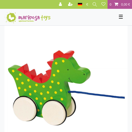
€
0
0,00 €
☰