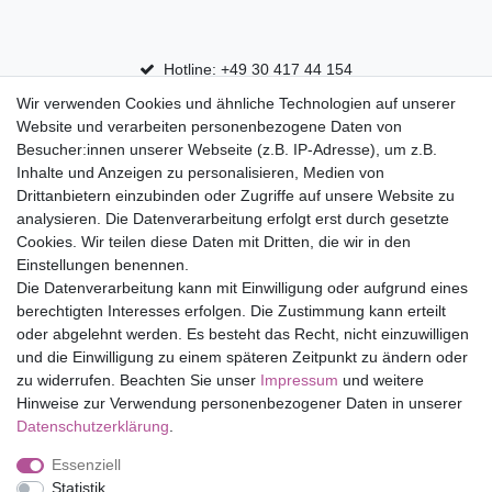
Hotline: +49 30 417 44 154
Wir verwenden Cookies und ähnliche Technologien auf unserer
30 Tage Rückgaberecht
Website und verarbeiten personenbezogene Daten von
Versandfrei ab 75 € in Deutschland
Besucher:innen unserer Webseite (z.B. IP-Adresse), um z.B.
Inhalte und Anzeigen zu personalisieren, Medien von
Drittanbietern einzubinden oder Zugriffe auf unsere Website zu
Top Marken
analysieren. Die Datenverarbeitung erfolgt erst durch gesetzte
Cookies. Wir teilen diese Daten mit Dritten, die wir in den
Eduplay
Einstellungen benennen.
Folia Bringmann
Die Datenverarbeitung kann mit Einwilligung oder aufgrund eines
Shop
berechtigten Interesses erfolgen. Die Zustimmung kann erteilt
oder abgelehnt werden. Es besteht das Recht, nicht einzuwilligen
Mein Konto
und die Einwilligung zu einem späteren Zeitpunkt zu ändern oder
Service
zu widerrufen. Beachten Sie unser
Impressum
und weitere
Versandkosten
Hinweise zur Verwendung personenbezogener Daten in unserer
Daten­schutz­erklärung
.
Essenziell
Impressum
Daten­schutz­erklärung
AGB
Statistik