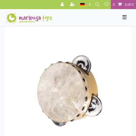
€
0
0,00 €
☰