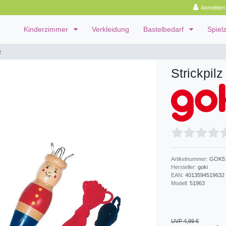
Anmelden
Kinderzimmer
Verkleidung
Bastelbedarf
Spiel
z
Strickpilz
Artikelnummer:
GOK5
Hersteller:
goki
EAN:
4013594519632
Modell:
51963
UVP 4,99 €