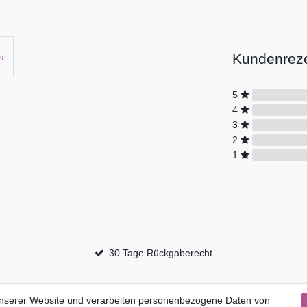
Kundenrez
s
5
4
3
2
1
30 Tage Rückgaberecht
Service
unserer Website und verarbeiten personenbezogene Daten von