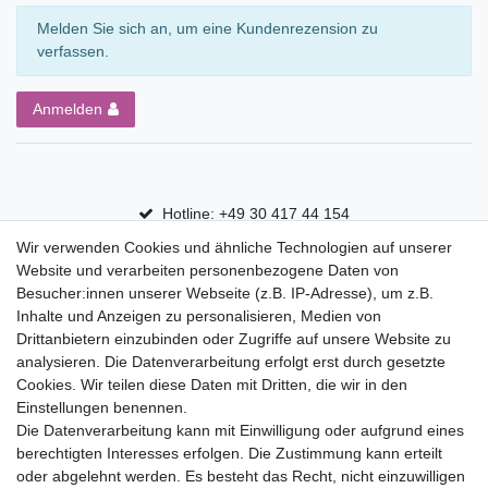
Melden Sie sich an, um eine Kundenrezension zu
verfassen.
Anmelden
Hotline: +49 30 417 44 154
Wir verwenden Cookies und ähnliche Technologien auf unserer
30 Tage Rückgaberecht
Website und verarbeiten personenbezogene Daten von
Versandfrei ab 75 € in Deutschland
Besucher:innen unserer Webseite (z.B. IP-Adresse), um z.B.
Inhalte und Anzeigen zu personalisieren, Medien von
Drittanbietern einzubinden oder Zugriffe auf unsere Website zu
Top Marken
analysieren. Die Datenverarbeitung erfolgt erst durch gesetzte
Cookies. Wir teilen diese Daten mit Dritten, die wir in den
Eduplay
Einstellungen benennen.
Folia Bringmann
Die Datenverarbeitung kann mit Einwilligung oder aufgrund eines
Shop
berechtigten Interesses erfolgen. Die Zustimmung kann erteilt
oder abgelehnt werden. Es besteht das Recht, nicht einzuwilligen
Mein Konto