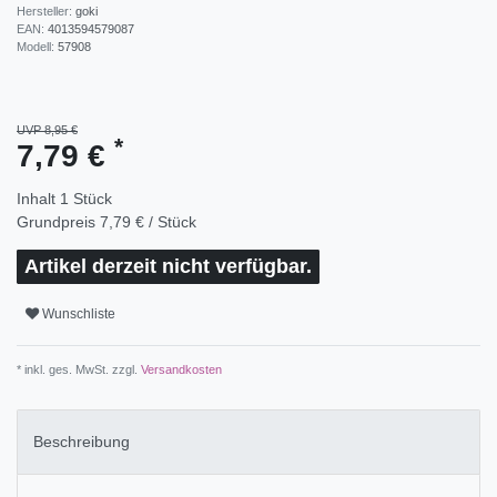
Hersteller:
goki
EAN:
4013594579087
Modell:
57908
UVP 8,95 €
*
7,79 €
Inhalt
1
Stück
Grundpreis
7,79 € / Stück
Artikel derzeit nicht verfügbar.
Wunschliste
* inkl. ges. MwSt. zzgl.
Versandkosten
Beschreibung