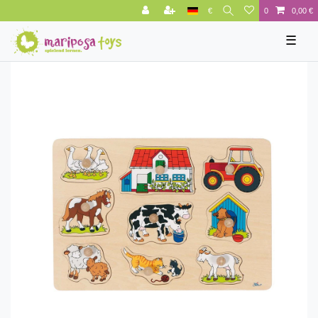
€
0
0,00 €
☰