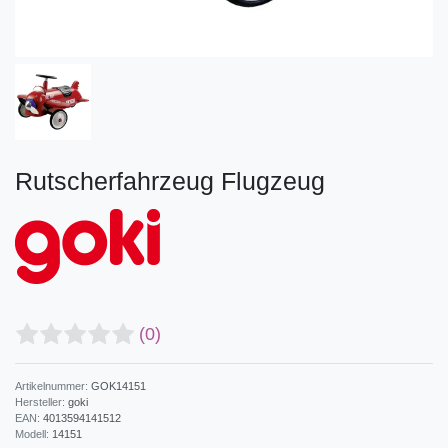
Rutscherfahrzeug Flugzeug
(0)
Artikelnummer:
GOK14151
Hersteller:
goki
EAN:
4013594141512
Modell:
14151