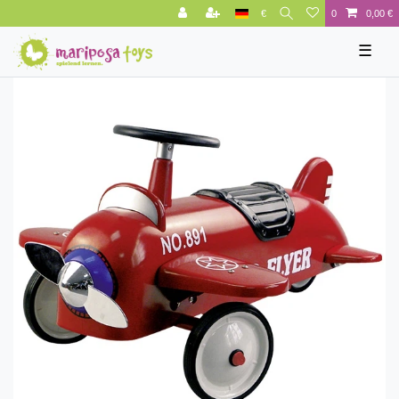
€
0
0,00 €
☰