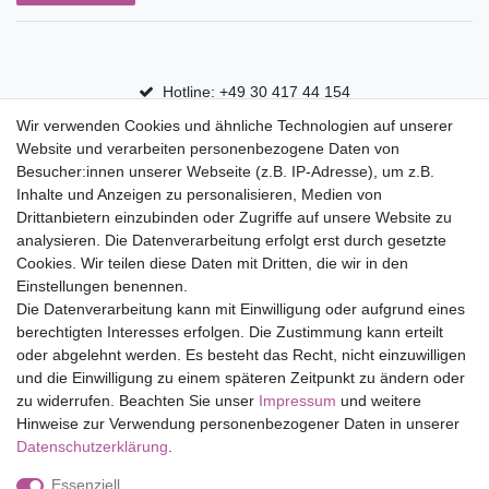
Hotline: +49 30 417 44 154
Wir verwenden Cookies und ähnliche Technologien auf unserer
30 Tage Rückgaberecht
Website und verarbeiten personenbezogene Daten von
Versandfrei ab 75 € in Deutschland
Besucher:innen unserer Webseite (z.B. IP-Adresse), um z.B.
Inhalte und Anzeigen zu personalisieren, Medien von
Drittanbietern einzubinden oder Zugriffe auf unsere Website zu
Top Marken
analysieren. Die Datenverarbeitung erfolgt erst durch gesetzte
Cookies. Wir teilen diese Daten mit Dritten, die wir in den
Eduplay
Einstellungen benennen.
Folia Bringmann
Die Datenverarbeitung kann mit Einwilligung oder aufgrund eines
Shop
berechtigten Interesses erfolgen. Die Zustimmung kann erteilt
oder abgelehnt werden. Es besteht das Recht, nicht einzuwilligen
Mein Konto
und die Einwilligung zu einem späteren Zeitpunkt zu ändern oder
Service
zu widerrufen. Beachten Sie unser
Impressum
und weitere
Versandkosten
Hinweise zur Verwendung personenbezogener Daten in unserer
Daten­schutz­erklärung
.
Essenziell