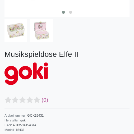
Musikspieldose Elfe II
(0)
Artikelnummer:
GOK15431
Hersteller:
goki
EAN:
4013594154314
Modell:
15431