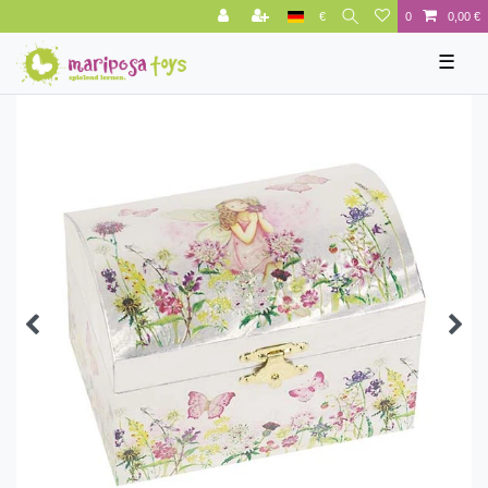
€
0
0,00 €
☰