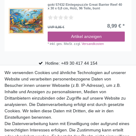
goki 57432 Einlegepuzzle Great Barrier Reef 40
x 30 x 0,8 cm, Holz, 96 Teile, bunt
8,99 € *
UVP 9,95 €
Artikel anzeigen
*
inkl. ges. MwSt.
zzgl.
Versandkosten
Hotline: +49 30 417 44 154
Wir verwenden Cookies und ähnliche Technologien auf unserer
30 Tage Rückgaberecht
Website und verarbeiten personenbezogene Daten von
Versandfrei ab 75 € in Deutschland
Besucher:innen unserer Webseite (z.B. IP-Adresse), um z.B.
Inhalte und Anzeigen zu personalisieren, Medien von
Drittanbietern einzubinden oder Zugriffe auf unsere Website zu
Top Marken
analysieren. Die Datenverarbeitung erfolgt erst durch gesetzte
Cookies. Wir teilen diese Daten mit Dritten, die wir in den
Eduplay
Einstellungen benennen.
Folia Bringmann
Die Datenverarbeitung kann mit Einwilligung oder aufgrund eines
Shop
berechtigten Interesses erfolgen. Die Zustimmung kann erteilt