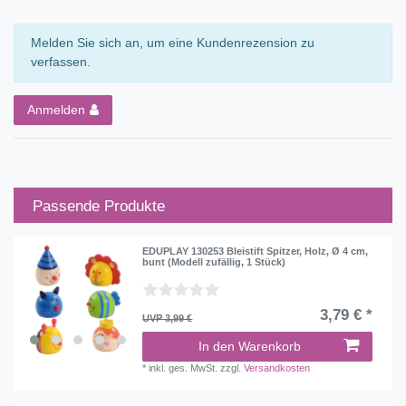
Melden Sie sich an, um eine Kundenrezension zu
verfassen.
Anmelden
Passende Produkte
EDUPLAY 130253 Bleistift Spitzer, Holz, Ø 4 cm,
bunt (Modell zufällig, 1 Stück)
3,79 € *
UVP 3,99 €
In den Warenkorb
*
inkl. ges. MwSt.
zzgl.
Versandkosten