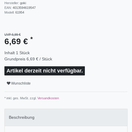
Hersteller:
goki
EAN:
4013594619547
Modell:
61954
UVP 6,99 €
*
6,69 €
Inhalt
1
Stück
Grundpreis
6,69 € / Stück
Artikel derzeit nicht verfügbar.
Wunschliste
* inkl. ges. MwSt. zzgl.
Versandkosten
Beschreibung