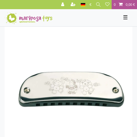
€
0
0,00 €
☰