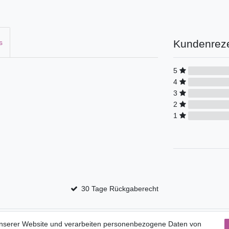
Kundenrez
s
5
4
3
2
1
30 Tage Rückgaberecht
Service
unserer Website und verarbeiten personenbezogene Daten von