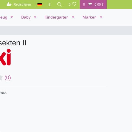
Registrieren
€
0
0
0,00 €
zeug
Baby
Kindergarten
Marken
sekten II
(0)
2966