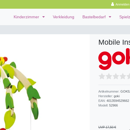
Anmelden
Kinderzimmer
Verkleidung
Bastelbedarf
Spiel
Mobile In
Artikelnummer:
GOK5
Hersteller:
goki
EAN:
4013594529662
Modell:
52966
UVP 17,50 €