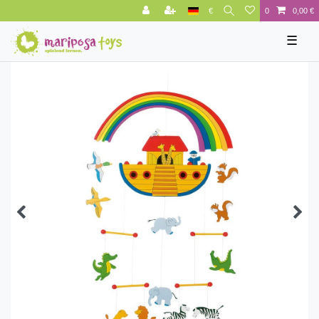
€
0
0,00 €
☰