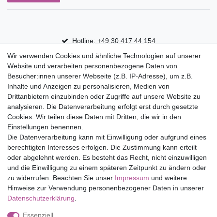
Hotline: +49 30 417 44 154
Wir verwenden Cookies und ähnliche Technologien auf unserer
30 Tage Rückgaberecht
Website und verarbeiten personenbezogene Daten von
Versandfrei ab 75 € in Deutschland
Besucher:innen unserer Webseite (z.B. IP-Adresse), um z.B.
Inhalte und Anzeigen zu personalisieren, Medien von
Drittanbietern einzubinden oder Zugriffe auf unsere Website zu
Top Marken
analysieren. Die Datenverarbeitung erfolgt erst durch gesetzte
Cookies. Wir teilen diese Daten mit Dritten, die wir in den
Eduplay
Einstellungen benennen.
Folia Bringmann
Die Datenverarbeitung kann mit Einwilligung oder aufgrund eines
Shop
berechtigten Interesses erfolgen. Die Zustimmung kann erteilt
oder abgelehnt werden. Es besteht das Recht, nicht einzuwilligen
Mein Konto
und die Einwilligung zu einem späteren Zeitpunkt zu ändern oder
Service
zu widerrufen. Beachten Sie unser
Impressum
und weitere
Versandkosten
Hinweise zur Verwendung personenbezogener Daten in unserer
Daten­schutz­erklärung
.
Essenziell