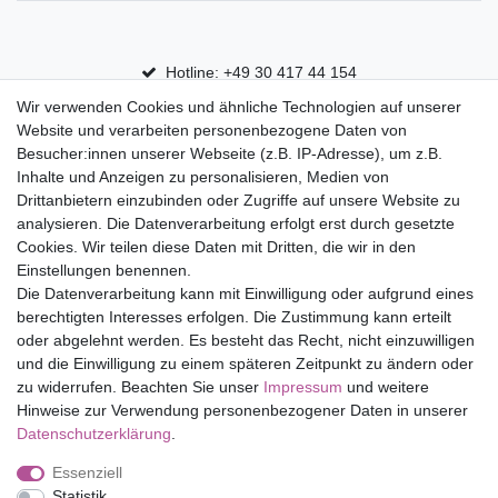
Hotline: +49 30 417 44 154
Wir verwenden Cookies und ähnliche Technologien auf unserer
30 Tage Rückgaberecht
Website und verarbeiten personenbezogene Daten von
Versandfrei ab 75 € in Deutschland
Besucher:innen unserer Webseite (z.B. IP-Adresse), um z.B.
Inhalte und Anzeigen zu personalisieren, Medien von
Drittanbietern einzubinden oder Zugriffe auf unsere Website zu
Top Marken
analysieren. Die Datenverarbeitung erfolgt erst durch gesetzte
Cookies. Wir teilen diese Daten mit Dritten, die wir in den
Eduplay
Einstellungen benennen.
Folia Bringmann
Die Datenverarbeitung kann mit Einwilligung oder aufgrund eines
Shop
berechtigten Interesses erfolgen. Die Zustimmung kann erteilt
oder abgelehnt werden. Es besteht das Recht, nicht einzuwilligen
Mein Konto
und die Einwilligung zu einem späteren Zeitpunkt zu ändern oder
Service
zu widerrufen. Beachten Sie unser
Impressum
und weitere
Versandkosten
Hinweise zur Verwendung personenbezogener Daten in unserer
Daten­schutz­erklärung
.
Essenziell
Impressum
Daten­schutz­erklärung
AGB
Statistik