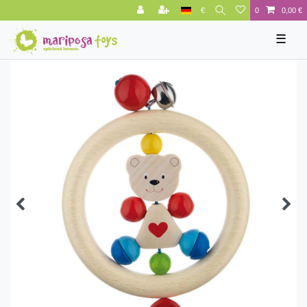
€
0
0,00 €
☰