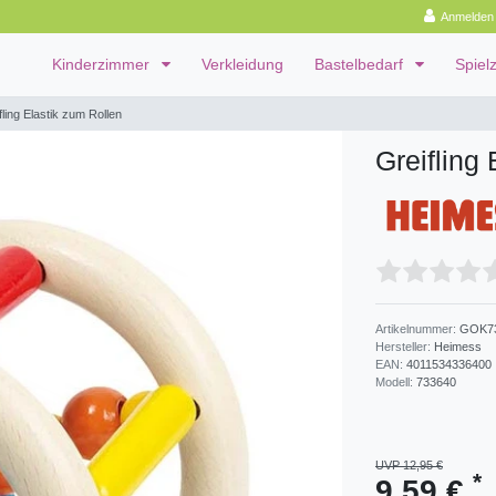
Anmelden
Kinderzimmer
Verkleidung
Bastelbedarf
Spiel
fling Elastik zum Rollen
Greifling
Artikelnummer:
GOK7
Hersteller:
Heimess
EAN:
4011534336400
Modell:
733640
UVP 12,95 €
*
9,59 €