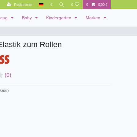
Registrieren
€
0
0
0,00 €
zeug
Baby
Kindergarten
Marken
 Elastik zum Rollen
(0)
33640