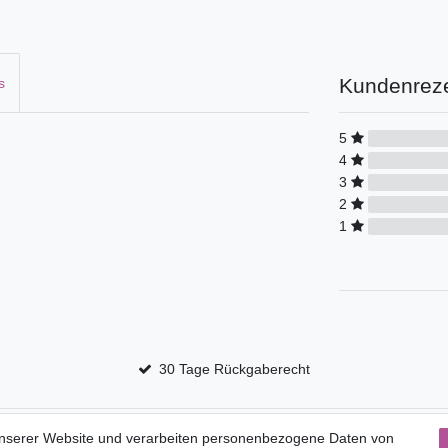
Kundenrez
s
5
4
3
2
1
30 Tage Rückgaberecht
Service
unserer Website und verarbeiten personenbezogene Daten von