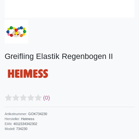
Greifling Elastik Regenbogen II
(0)
Artikelnummer:
GOK734230
Hersteller:
Heimess
EAN:
4011534342302
Modell:
734230