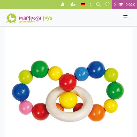
€
0
0,00 €
☰