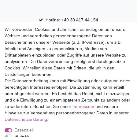
Hotline: +49 30 417 44 154
Wir verwenden Cookies und ähnliche Technologien auf unserer
30 Tage Rückgaberecht
Website und verarbeiten personenbezogene Daten von
Versandfrei ab 75 € in Deutschland
Besucher:innen unserer Webseite (z.B. IP-Adresse), um z.B.
Inhalte und Anzeigen zu personalisieren, Medien von
Drittanbietern einzubinden oder Zugriffe auf unsere Website zu
Top Marken
analysieren. Die Datenverarbeitung erfolgt erst durch gesetzte
Cookies. Wir teilen diese Daten mit Dritten, die wir in den
Eduplay
Einstellungen benennen.
Folia Bringmann
Die Datenverarbeitung kann mit Einwilligung oder aufgrund eines
Shop
berechtigten Interesses erfolgen. Die Zustimmung kann erteilt
oder abgelehnt werden. Es besteht das Recht, nicht einzuwilligen
Mein Konto
und die Einwilligung zu einem späteren Zeitpunkt zu ändern oder
Service
zu widerrufen. Beachten Sie unser
Impressum
und weitere
Versandkosten
Hinweise zur Verwendung personenbezogener Daten in unserer
Daten­schutz­erklärung
.
Essenziell
Impressum
Daten­schutz­erklärung
AGB
Statistik