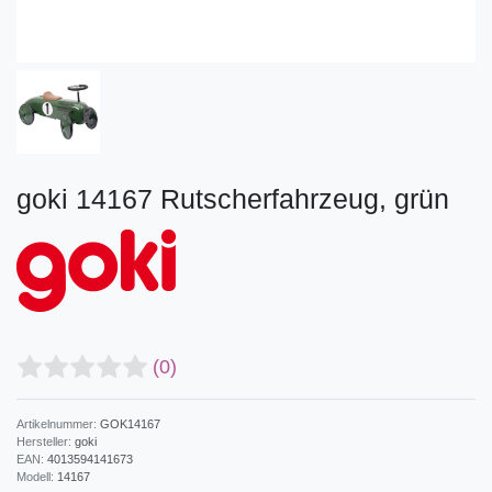
goki 14167 Rutscherfahrzeug, grün
(0)
Artikelnummer:
GOK14167
Hersteller:
goki
EAN:
4013594141673
Modell:
14167