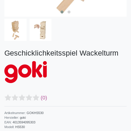
Geschicklichkeitsspiel Wackelturm
(0)
Artikelnummer:
GOKHS530
Hersteller:
goki
EAN:
4013594095303
Modell:
HS530