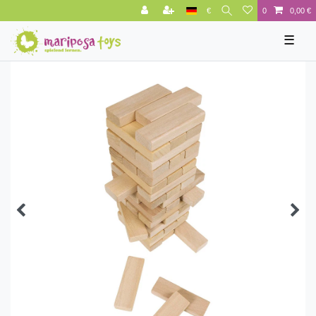
€
0
0,00 €
☰