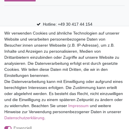
Hotline: +49 30 417 44 154
Wir verwenden Cookies und ähnliche Technologien auf unserer
30 Tage Rückgaberecht
Website und verarbeiten personenbezogene Daten von
Versandfrei ab 75 € in Deutschland
Besucher:innen unserer Webseite (z.B. IP-Adresse), um z.B.
Inhalte und Anzeigen zu personalisieren, Medien von
Drittanbietern einzubinden oder Zugriffe auf unsere Website zu
Top Marken
analysieren. Die Datenverarbeitung erfolgt erst durch gesetzte
Cookies. Wir teilen diese Daten mit Dritten, die wir in den
Eduplay
Einstellungen benennen.
Folia Bringmann
Die Datenverarbeitung kann mit Einwilligung oder aufgrund eines
Shop
berechtigten Interesses erfolgen. Die Zustimmung kann erteilt
oder abgelehnt werden. Es besteht das Recht, nicht einzuwilligen
Mein Konto
und die Einwilligung zu einem späteren Zeitpunkt zu ändern oder
Service
zu widerrufen. Beachten Sie unser
Impressum
und weitere
Versandkosten
Hinweise zur Verwendung personenbezogener Daten in unserer
Daten­schutz­erklärung
.
Essenziell