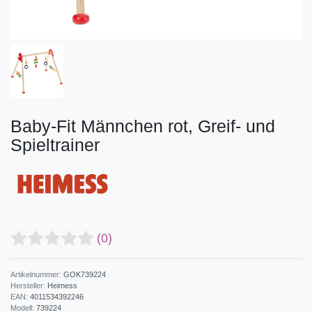
Baby-Fit Männchen rot, Greif- und
Spieltrainer
(0)
Artikelnummer:
GOK739224
Hersteller:
Heimess
EAN:
4011534392246
Modell:
739224