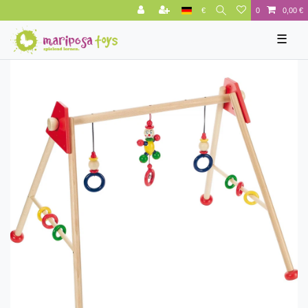
€
0
0,00 €
☰