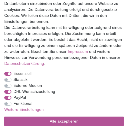
Drittanbietern einzubinden oder Zugriffe auf unsere Website zu
Top Marken
analysieren. Die Datenverarbeitung erfolgt erst durch gesetzte
Cookies. Wir teilen diese Daten mit Dritten, die wir in den
Eduplay
Einstellungen benennen.
Folia Bringmann
Die Datenverarbeitung kann mit Einwilligung oder aufgrund eines
Shop
berechtigten Interesses erfolgen. Die Zustimmung kann erteilt
oder abgelehnt werden. Es besteht das Recht, nicht einzuwilligen
Mein Konto
und die Einwilligung zu einem späteren Zeitpunkt zu ändern oder
Service
zu widerrufen. Beachten Sie unser
Impressum
und weitere
Versandkosten
Hinweise zur Verwendung personenbezogener Daten in unserer
Daten­schutz­erklärung
.
Essenziell
Impressum
Daten­schutz­erklärung
AGB
Statistik
Externe Medien
DHL Wunschzustellung
Barrierefreiheitserklärung
Widerrufs­recht
PayPal
Funktional
Weitere Einstellungen
Kontakt
Vertrag widerrufen
Alle akzeptieren