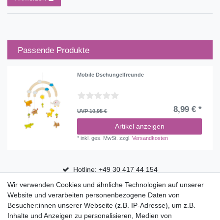
Passende Produkte
Mobile Dschungelfreunde
8,99 € *
UVP 10,95 €
Artikel anzeigen
*
inkl. ges. MwSt.
zzgl.
Versandkosten
Hotline: +49 30 417 44 154
Wir verwenden Cookies und ähnliche Technologien auf unserer
30 Tage Rückgaberecht
Website und verarbeiten personenbezogene Daten von
Versandfrei ab 75 € in Deutschland
Besucher:innen unserer Webseite (z.B. IP-Adresse), um z.B.
Inhalte und Anzeigen zu personalisieren, Medien von