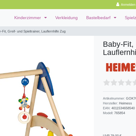
Anmelden
Kinderzimmer
Verkleidung
Bastelbedarf
Spiel
-Fit, Greif- und Spieltrainer, Lauflernhilfe Zug
Baby-Fit, 
Lauflernh
Artikelnummer:
GOK7
Hersteller:
Heimess
EAN:
4011534658540
Modell:
765854
UVP 79,00 €