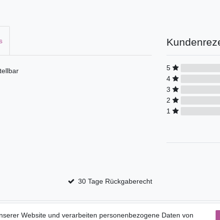
Kundenrez
s
5
ellbar
4
3
2
1
30 Tage Rückgaberecht
Service
unserer Website und verarbeiten personenbezogene Daten von